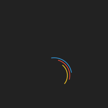
Місячний календар цього року
Місячний календар на
травень 2025
28.04.2025
Точний місячний календар на травень 2025
Травень — один із найважливіших місяців
для планування садівничих і городницьких
робіт, адже природа
Читати далі
Місячний календар