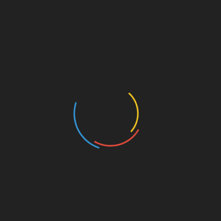
Популярність AI-генерованої музики
– зростає використання штучного
інтелекту у створенні треків.
Ренесанс вінілових платівок
– інтерес
до аналогового звучання повертається.
Музика як інтерактивний контент
–
вплив TikTok та соціальних мереж на
тренди.
4. Фан-спільноти як
рушій змін
Завдяки платформам соціальних мереж,
фанати активно впливають на напрямки
розвитку кіно та музики, підтримуючи
незалежних творців і формуючи попит.