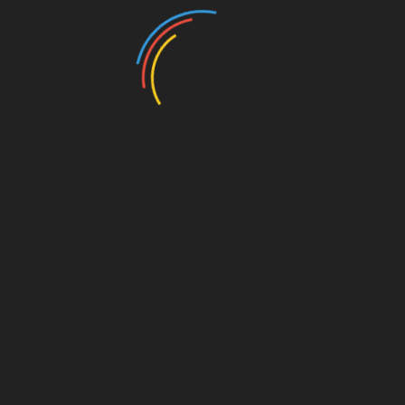
05.05.2025
Захворювання нирок
Камні в нирках
Уратні камені в
нирках: причини,
симптоми і лікування
18.02.2018
Сечокам’яна хвороба (СКХ) сьогодні є
широко поширеним захворюванням. Уратні
камені в нирках (у порівнянні з кораловими)
частіше виявляються у чоловіків.