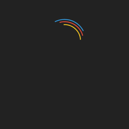
скорочують утворення сечової кислоти, і
сечогінні препарати. Призначають ліки, що
підвищують діурез і дозволяють усунути
больові напади. Антибіотики використовують
для придушення інфекційних процесів.
Можливе використання (амбулаторно)
методу ультразвукового дроблення каменів з
їх подальшим видаленням.
Терапія на легкій стадії
хвороби
На
початко
вому