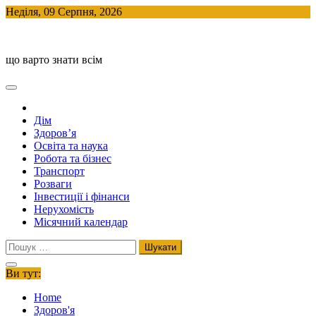
Skip
Неділя, 09 Серпня, 2026
to
BlogHouse
content
що варто знати всім
Дім
Здоров’я
Освіта та наука
Робота та бізнес
Транспорт
Розваги
Інвестиції і фінанси
Нерухомість
Місячний календар
Пошук:
Ви тут:
Home
Здоров'я