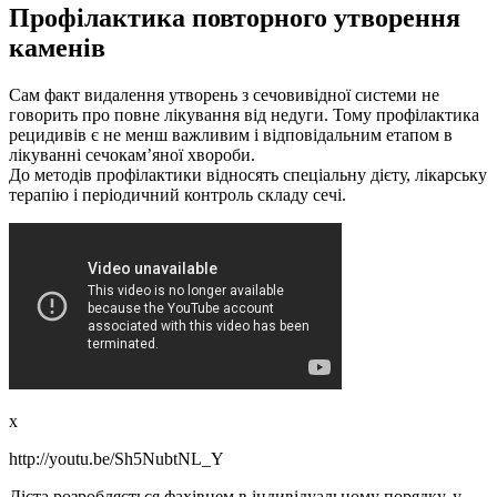
Профілактика повторного утворення
каменів
Сам факт видалення утворень з сечовивідної системи не
говорить про повне лікування від недуги. Тому профілактика
рецидивів є не менш важливим і відповідальним етапом в
лікуванні сечокам’яної хвороби.
До методів профілактики відносять спеціальну дієту, лікарську
терапію і періодичний контроль складу сечі.
x
http://youtu.be/Sh5NubtNL_Y
Дієта розробляється фахівцем в індивідуальному порядку, у