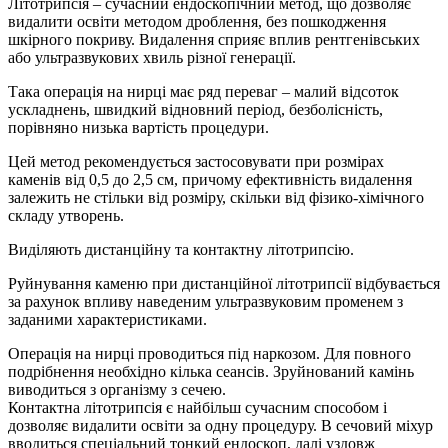
Літотрипсія – сучасний ендоскопічний метод, що дозволяє
видалити освіти методом дроблення, без пошкодження
шкірного покриву. Видалення сприяє вплив рентгенівських
або ультразвукових хвиль різної генерації.
Така операція на нирці має ряд переваг – малий відсоток
ускладнень, швидкий відновний період, безболісність,
порівняно низька вартість процедури.
Цей метод рекомендується застосовувати при розмірах
каменів від 0,5 до 2,5 см, причому ефективність видалення
залежить не стільки від розміру, скільки від фізико-хімічного
складу утворень.
Виділяють дистанційну та контактну літотрипсію.
Руйнування каменю при дистанційної літотрипсії відбувається
за рахунок впливу наведеним ультразвуковим променем з
заданими характеристиками.
Операція на нирці проводиться під наркозом. Для повного
подрібнення необхідно кілька сеансів. Зруйнований камінь
виводиться з організму з сечею.
Контактна літотрипсія є найбільш сучасним способом і
дозволяє видалити освіти за одну процедуру. В сечовий міхур
вводиться спеціальний тонкий ендоскоп, далі уздовж