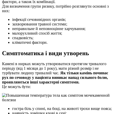
фактори, а також їх комбінації.
Для визначення групи ризику, потрібно розглянути основні з
них:
інфекції сечовивідних органів;
захворювання травної системи;
неправильне й неповноцінне харчування;
малорухливий спосіб життя;
спадковість;
кліматичні фактори.
Симптоматика і види утворень
Камені в нирках можуть утворюватися протягом тривалого
періоду (від 1 місяця до 1 року), мати різний розмір і не
турбувати людину тривалий час.
Як тільки камінь починає
рух по сечоводу у пацієнта виникає напад сильного болю,
проявляються інші характерні симптоми.
Це можуть бути:
гостра біль у спині, на боці, на животі трохи вище пояса;
наявність домішки крові в сечі;