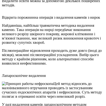
Видалити освіти можна за допомогою декількох поширених
методів.
Відкрита порожнинна операція з видалення каменів з нирок
Найдавніша, найбільш травматична методика видалення
каменю. Така операція на нирці передбачає виконання
великого розрізу шкірного покриву, жирової клітковини і
м’язової тканини, має великий ризик виникнення кровотеч і
розвитку супутніх хвороб.
Післяопераційне відновлення проходить дуже довго (іноді до
місяця), можливі післяопераційні ускладнення. Вибір цього
методу є крайнім рішенням, коли альтернативні способи
виявилися неефективними.
Лапароскопічне видалення
Цей метод відносять до
малоінвазивного втручання проводять із застосуванням
сучасних ендоскопічних апаратів і нефроскопов. Суть методу
полягає в отриманні освіти через невеликий розріз.
У разі видалення каменів лапароскопічним методом