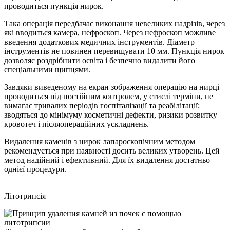
проводиться пункція нирок.
Така операція передбачає виконання невеликих надрізів, через
які вводиться камера, нефроскоп. Через нефроскоп можливе
введення додаткових медичних інструментів. Діаметр
інструментів не повинен перевищувати 10 мм. Пункція нирок
дозволяє роздрібнити освіта і безпечно видалити його
спеціальними щипцями.
Завдяки виведеному на екран зображення операцію на нирці
проводиться під постійним контролем, у стислі терміни, не
вимагає тривалих періодів госпіталізації та реабілітації;
зводяться до мінімуму косметичні дефекти, ризики розвитку
кровотеч і післяопераційних ускладнень.
Видалення каменів з нирок лапароскопічним методом
рекомендується при наявності досить великих утворень. Цей
метод надійний і ефективний. Для їх видалення достатньо
однієї процедури.
Літотрипсія