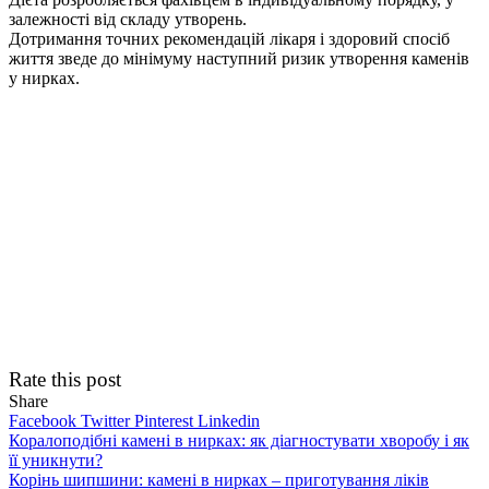
залежності від складу утворень.
Дотримання точних рекомендацій лікаря і здоровий спосіб
життя зведе до мінімуму наступний ризик утворення каменів
у нирках.
Rate this post
Share
Facebook
Twitter
Pinterest
Linkedin
Навігація
Коралоподібні камені в нирках: як діагностувати хворобу і як
її уникнути?
записів
Корінь шипшини: камені в нирках – приготування ліків