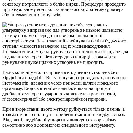
сечоводу потрапляють в балію нирки. Процедура проходить
при візуальному контролі за допомогою ультразвуку, лазера
або пневматичних імпульсів.
Застосування
ультразвуку виправдано для утворень з низькою щільністю,
впливу на камені середньої і високої щільності не
спостерігається. Лазер здатний зруйнувати освіти будь-якого
ступеня міцності незалежно від їх місцезнаходження.
Пневматичний імпульс руйнує їх практично миттєво, але для
видалення утворень безпосередньо в нирці, а також для
руйнування дуже щільних утворень не підходить.
Ендоскопічні методи сприяють видаленню утворень без
хірургічних надрізів. Всі маніпуляції проводять з допомогою
інструментів, введених через природні шляхи людського
організму. Ендоскопічні методи засновані на процесі
дроблення утворень ударною хвилею електромагнітної,
п’єзоелектричної або електрогідравлічної природи.
При використанні цього методу руйнується тільки камінь, а
травматичного впливу на прилеглі тканини не відбувається.
Віддалені, подрібнені утворення виводяться з організму
самостійно або з допомогою спеціального інструменту.