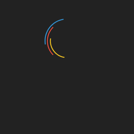
стан;
22 квітня
: не рекомендується фарбувати
волосся, щоб уникнути небажаних
наслідків;
24 квітня
: день, коли варто утриматися
від фарбування волосся
💇 Рекомендації на
кожен тиждень
1–7 квітня:
плануйте стрижки на початок тижня, щоб
стимулювати ріст волосся;
уникайте фарбування в середині тижня,
оскільки це може негативно вплинути на