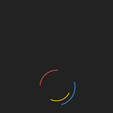
го року
Місячний календар
алендар на травень