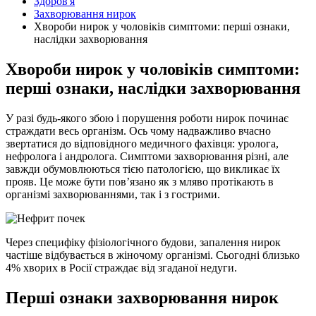
Здоров'я
Захворювання нирок
Хвороби нирок у чоловіків симптоми: перші ознаки,
наслідки захворювання
Хвороби нирок у чоловіків симптоми:
перші ознаки, наслідки захворювання
У разі будь-якого збою і порушення роботи нирок починає
страждати весь організм. Ось чому надважливо вчасно
звертатися до відповідного медичного фахівця: уролога,
нефролога і андролога. Симптоми захворювання різні, але
завжди обумовлюються тією патологією, що викликає
їх
прояв. Це може бути пов’язано як з мляво протікають в
організмі захворюваннями, так і з гострими.
Через специфіку фізіологічного будови, запалення нирок
частіше відбувається в жіночому організмі. Сьогодні близько
4% хворих в Росії страждає від згаданої недуги.
Перші ознаки захворювання нирок