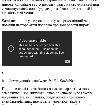
Як ще самостійно можна контролювати симптоми хвороби
нирок? Чоловікам варто звертати увагу на струмінь сечі при
сечовипусканні: вона буде дещо слабкою, ніж зазвичай і
кількість сечі менше.
Часті позиви в туалет, особливо у вечірньо-нічний час,
повинні насторожити чоловіка про збій роботи нирок.
x
http://www.youtube.com/watch?v=EdcSa4InPJc
При виявленні тих чи інших ознак не варто займатися
самолікуванням. Лікуючий лікар призначає курс і схему
лікування. Це, як правило, поєднується з прийомом
антибактеріальних препаратів: уроантісептіков з