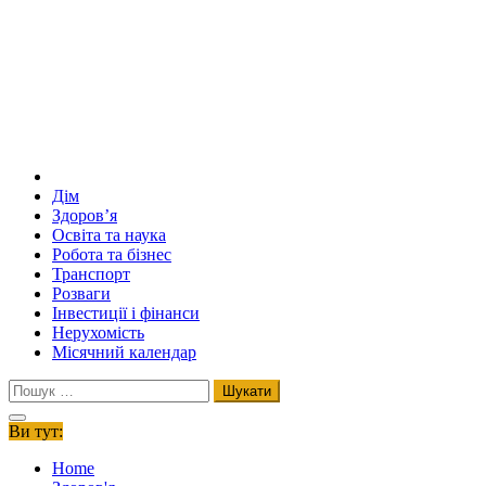
Дім
Здоров’я
Освіта та наука
Робота та бізнес
Транспорт
Розваги
Інвестиції і фінанси
Нерухомість
Місячний календар
Пошук:
Ви тут:
Home