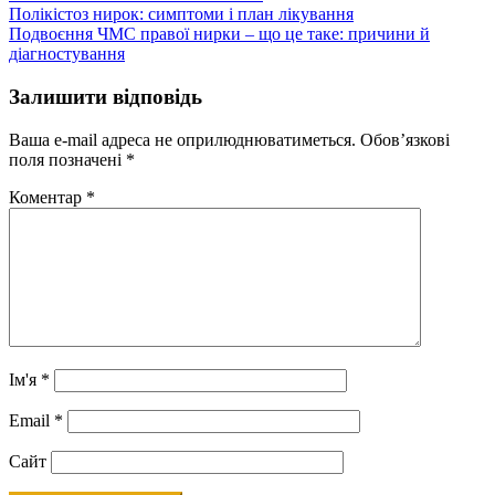
Навігація
Полікістоз нирок: симптоми і план лікування
Подвоєння ЧМС правої нирки – що це таке: причини й
записів
діагностування
Залишити відповідь
Ваша e-mail адреса не оприлюднюватиметься.
Обов’язкові
поля позначені
*
Коментар
*
Ім'я
*
Email
*
Сайт