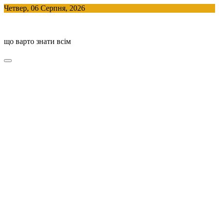
Skip
Четвер, 06 Серпня, 2026
to
BlogHouse
content
що варто знати всім