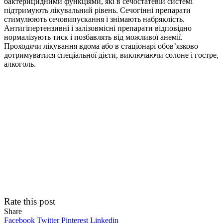
бактерицидними функціями, які в сечостатевій системі
підтримують лікувальний рівень. Сечогінні препарати
стимулюють сечовипускання і знімають набряклість.
Антигіпертензивні і залізовмісні препарати відповідно
нормалізують тиск і позбавлять від можливої анемії.
Проходячи лікування вдома або в стаціонарі обов’язково
дотримуватися спеціальної дієти, виключаючи солоне і гостре,
алкоголь.
Rate this post
Share
Facebook
Twitter
Pinterest
Linkedin