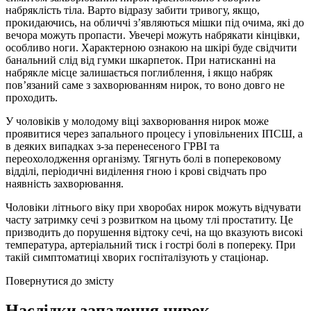
набряклість тіла. Варто відразу забити тривогу, якщо,
прокидаючись, на обличчі з’являються мішки під очима, які до
вечора можуть пропасти. Увечері можуть набрякати кінцівки,
особливо ноги. Характерною ознакою на шкірі буде свідчити
банальний слід від гумки шкарпеток. При натисканні на
набрякле місце залишається поглиблення, і якщо набряк
пов’язаний саме з захворюванням нирок, то воно довго не
проходить.
У чоловіків у молодому віці захворювання нирок може
проявитися через запального процесу і уповільнених ІПСШ, а
в деяких випадках з-за перенесеного ГРВІ та
переохолодження організму. Тягнуть болі в поперековому
відділі, періодичні виділення гною і крові свідчать про
наявність захворювання.
Чоловіки літнього віку при хворобах нирок можуть відчувати
часту затримку сечі з розвитком на цьому тлі простатиту. Це
призводить до порушення відтоку сечі, на що вказують високі
температура, артеріальний тиск і гострі болі в попереку. При
такій симптоматиці хворих госпіталізують у стаціонар.
Повернутися до змісту
Наслідки запалення нирок