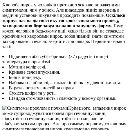
Хвороба нирок у чоловіків протікає з яскраво вираженими
симптомами, чим у жінок. Але внаслідок пізніх звернень в
медичні установи лікування проходить повільніше.
Оскільки
марнує час на діагностику гострого запального процесу,
захворювання буде завуальовано в запущену форму.
Тому
кожен чоловік в будь-якому віці, якщо тільки він не страждає
хронічними хворобами нирок, зобов’язаний знати симптоми
захворювання і вчасно звертатися до лікаря. Первинні ознаки
такі:
Підвищена або субфебрильна (37 градусів і вище)
температура в організмі.
Мутний колір сечі.
Криваве сечовипускання.
Болі в попереку.
Набряки на обличчі, а також кінцівок і у ділянці живота.
Втрата апетиту і постійна спрага.
Сухість шкіри та у роті.
Швидка стомлюваність і слабкість у всьому організмі.
Крім цього, запалення нирок
може супроводжуватися болем при сечовипусканні,
відсутністю сечовипускання, тобто є позив, але не
відбувається сам процес. Але про самому першому головному
симптом захворювання нирок красномовно говорить