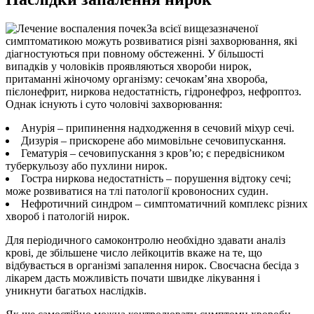
За всієї вищезазначеної
симптоматикою можуть розвиватися різні захворювання, які
діагностуються при повному обстеженні. У більшості
випадків у чоловіків проявляються хвороби нирок,
притаманні жіночому організму: сечокам’яна хвороба,
пієлонефрит, ниркова недостатність, гідронефроз, нефроптоз.
Однак існують і суто чоловічі захворювання:
Анурія – припинення надходження в сечовий міхур сечі.
Дизурія – прискорене або мимовільне сечовипускання.
Гематурія – сечовипускання з кров’ю; є передвісником
туберкульозу або пухлини нирок.
Гостра ниркова недостатність – порушення відтоку сечі;
може розвиватися на тлі патології кровоносних судин.
Нефротичний синдром – симптоматичний комплекс різних
хвороб і патологій нирок.
Для періодичного самоконтролю необхідно здавати аналіз
крові, де збільшене число лейкоцитів вкаже на те, що
відбувається в організмі запалення нирок. Своєчасна бесіда з
лікарем дасть можливість почати швидке лікування і
уникнути багатьох наслідків.