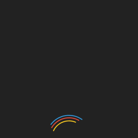
тів;
ма напрямками:
ся однієї
артеріями і однієї лоханкой, при цьому артерії мають
вого подвоєння і різновиди
ану можна назвати часткове подвоєння нирки. Його
структура сечовидільного органу. У таких нирок є
 балія не піддається такому роздвоєння.