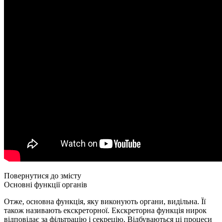
Повернутися до змісту
Основні функції органів
Отже, основна функція, яку виконують органи, видільна. Її
також називають екскреторної. Екскреторна функція нирок
відповідає за фільтрацію і секрецію. Відбуваються ці процеси