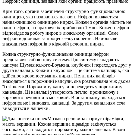
Нефрон: одиниця, завдяки якій органи працюють правильно
Крім того, органи забезпечені структурно-функціональною
одиницею, яка називається нефрон. Нефрон вважається
найважливішою одиницею нирки. Кожен з органів містить не
один нефрон, а нараховує їх приблизно 1 млн. Кожен нефрон
відповідає за роботу нирок в людському організмі. Саме
нефрон відповідає за процес сечоутворення. Найбільше
знаходиться нефронів в кірковій речовині нирки.
Кожна структурно-функціональна одиниця нефрон
представляє собою цілу систему. Цю систему складають
капсула Шумлянського-Боумена, клубочок і переходять друг у
друга канальці. Кожний клубочок – це система капілярів, яка
здійснює кровопостачання нирки. Петлі цих капілярів
знаходяться в порожнині капсули, яка розташована між двома
її стінками. Порожнину капсули переходить у порожнину
канальців. Ці канальці утворюють петлю, проникаючу з
коркового речовини в мозковий. В останньому знаходяться
нефроновые і виводять канальці. За другим канальцям сеча
виводиться в чашечки.
Мозкова речовина формує пірамідки,
мають вершини. Кожна вершина піраміди закінчується
сосочками, а ті входять в порожнину малої чашечки. В зоні
сосочків всі виводять канальці об’єднуються.