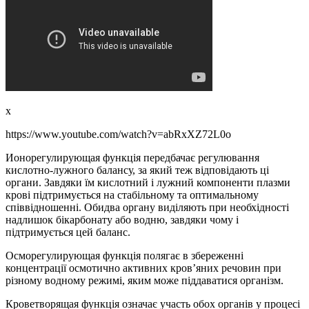
x
https://www.youtube.com/watch?v=abRxXZ72L0o
Ионорегулирующая функція передбачає регулювання
кислотно-лужного балансу, за який теж відповідають ці
органи. Завдяки їм кислотний і лужний компоненти плазми
крові підтримується на стабільному та оптимальному
співвідношенні. Обидва органу виділяють при необхідності
надлишок бікарбонату або водню, завдяки чому і
підтримується цей баланс.
Осморегулирующая функція полягає в збереженні
концентрації осмотично активних кров’яних речовин при
різному водному режимі, яким може піддаватися організм.
Кроветворящая функція означає участь обох органів у процесі