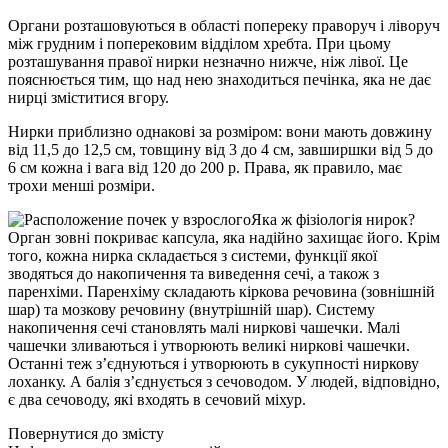
Органи розташовуються в області попереку праворуч і ліворуч
між грудним і поперековим відділом хребта. При цьому
розташування правої нирки незначно нижче, ніж лівої. Це
пояснюється тим, що над нею знаходиться печінка, яка не дає
нирці зміститися вгору.
Нирки приблизно однакові за розміром: вони мають довжину
від 11,5 до 12,5 см, товщину від 3 до 4 см, завширшки від 5 до
6 см кожна і вага від 120 до 200 р. Права, як правило, має
трохи менші розміри.
Яка ж фізіологія нирок?
Орган зовні покриває капсула, яка надійно захищає його. Крім
того, кожна нирка складається з системи, функції якої
зводяться до накопичення та виведення сечі, а також з
паренхіми. Паренхіму складають кіркова речовина (зовнішній
шар) та мозкову речовину (внутрішній шар). Систему
накопичення сечі становлять малі ниркові чашечки. Малі
чашечки зливаються і утворюють великі ниркові чашечки.
Останні теж з’єднуються і утворюють в сукупності ниркову
лоханку. А балія з’єднується з сечоводом. У людей, відповідно,
є два сечоводу, які входять в сечовий міхур.
Повернутися до змісту