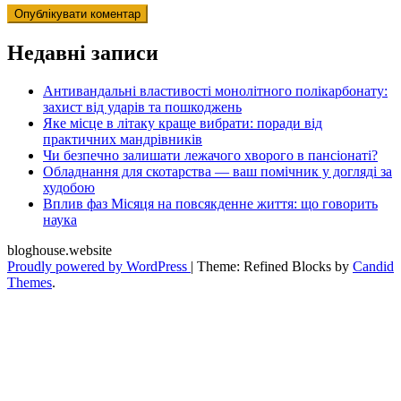
Недавні записи
Антивандальні властивості монолітного полікарбонату:
захист від ударів та пошкоджень
Яке місце в літаку краще вибрати: поради від
практичних мандрівників
Чи безпечно залишати лежачого хворого в пансіонаті?
Обладнання для скотарства — ваш помічник у догляді за
худобою
Вплив фаз Місяця на повсякденне життя: що говорить
наука
bloghouse.website
Proudly powered by WordPress
|
Theme: Refined Blocks by
Candid
Themes
.