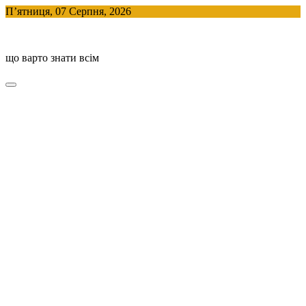
Skip
П’ятниця, 07 Серпня, 2026
to
BlogHouse
content
що варто знати всім