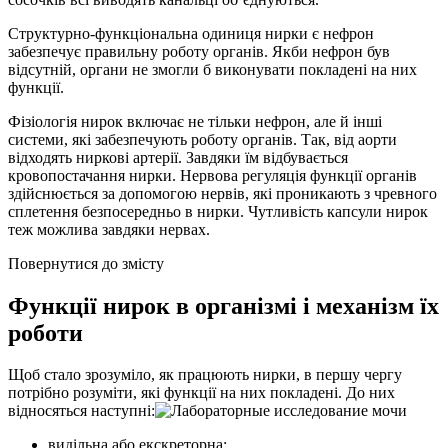
Структурно-функціональна одиниця нирки є нефрон
забезпечує правильну роботу органів. Якби нефрон був
відсутній, органи не змогли б виконувати покладені на них
функції.
Фізіологія нирок включає не тільки нефрон, але й інші
системи, які забезпечують роботу органів. Так, від аорти
відходять ниркові артерії. Завдяки їм відбувається
кровопостачання нирки. Нервова регуляція функції органів
здійснюється за допомогою нервів, які проникають з чревного
сплетення безпосередньо в нирки. Чутливість капсули нирок
теж можлива завдяки нервах.
Повернутися до змісту
Функції нирок в організмі і механізм їх
роботи
Щоб стало зрозуміло, як працюють нирки, в першу чергу
потрібно розуміти, які функції на них покладені. До них
відносяться наступні:
видільна або екскреторна;