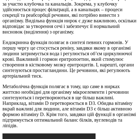
за участю клубочка та канальців. Зокрема, у клубочку
здійснюється процес фільтрації, а в канальцях – процеси
секреції та реабсорбції речовин, які потрібно вивести з
організму. Видільна функція нирок є дуже важливою, оскільки
відповідає за утворення сечі і забезпечує її нормальний
висновок (виділення) з організму.
Ендокринна функція полягає в синтезі певних гормонів. У
першу чергу це стосується реніну, завдяки якому в організмі
людини затримується вода і регулюється об’єм циркулюючої
крові. Важливий і гормон еритропоетин, який стимулює
створення в кістковому мозку еритроцитів. І, нарешті, органи
синтезуються простагландини. Це речовини, які регулюють
артеріальний тиск.
Метаболічна функція полягає в тому, що саме в нирках
життєво необхідні для організму мікроелементи і речовини
синтезуються і перетворюються в ще більш важливі.
Наприклад, вітамін D перетворюється в D3. Обидва вітаміну
вкрай важливі для людини, але вітамін D3 є більш активною
формою вітаміну D. Крім того, завдяки цій функції в організмі
підтримується оптимальний баланс білків, вуглеводів та
ліпідів.