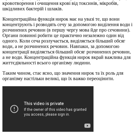
кровотворення і очищення крові від токсинів, мікробів,
шкідливих бактерій і шлаків.
Концентраційна функція нирок має на увазі те, що вони
концентрують і розводять сечу за допомогою виділення води і
розчинених речовин (в першу чергу мова йде про сечовини).
Органи повинні робити це практично незалежно один від
одного. Коли сеча розлучається, виділяється більший обсяг
води, а не розчинених речовин. Навпаки, за допомогою
концентрації виділяється більший обсяг розчинених речовин,
а не води. Концентраційна функція нирок вкрай важлива для
життєдіяльності всього організму людини.
Таким чином, стає ясно, що значення нирок та їх роль для
організму настільки великі, що їх важко переоцінити.