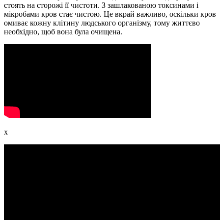
стоять на сторожі її чистоти. З зашлакованою токсинами і
мікробами кров стає чистою. Це вкрай важливо, оскільки кров
омиває кожну клітину людського організму, тому життєво
необхідно, щоб вона була очищена.
x