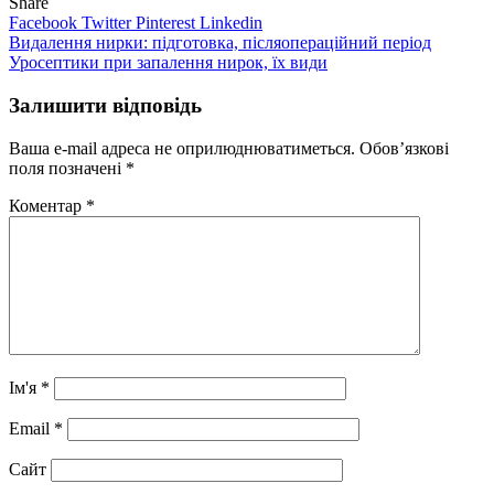
Share
Facebook
Twitter
Pinterest
Linkedin
Навігація
Видалення нирки: підготовка, післяопераційний період
Уросептики при запалення нирок, їх види
записів
Залишити відповідь
Ваша e-mail адреса не оприлюднюватиметься.
Обов’язкові
поля позначені
*
Коментар
*
Ім'я
*
Email
*
Сайт