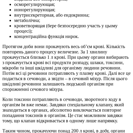
осморегулирующая;
ионорегулирующая;
внутрисекреторная, або ендокринна;
метаболічна;
кроветворящая (бере безпосередню участь у цьому
процесі);
концентраційна функція нирок.
Протягом доби вони прокачують весь об’єм крові. Кількість
повторень даного процесу величезне. За 1 хвилину
прокачується близько 1 л крові. При цьому органи вибирають
з прокачується крові всі продукти розпаду, шлаки, токсини,
мікроби та інші шкідливі для організму людини речовини.
Потім всі ці речовини потрапляють у плазму крові. Далі все це
подається в сечоводи, а звідти – в сечовий міхур. Після цього
шкідливі речовини залишають людський організм при
спорожненні сечового міхура.
Коли токсини потрапляють в сечоводи, зворотного ходу в
організм їм вже немає. Завдяки спеціальному клапану, який
знаходиться в органах, абсолютно виключається повторне
попадання токсинів в організм. Це стає можливим завдяки
тому, що клапан відкривається в одному лише напрямку.
Таким чином, прокачуючи понад 200 л крові, в добу, органи