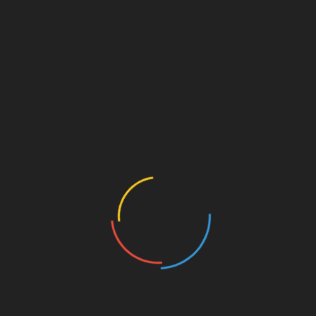
оксихинолины;
хінолони та фторхінолони.
Серед нітрофуранів найбільш придатними є
фурагін і фурадонін. Їх обсяг в тканинах і
крові дуже малий, зате вони виводяться з
організму у великій кількості з сечею. Якщо
порівняти з Эрцефурилом, то процес
всмоктування цих препаратів в кишці
притупляється, у кров вони не потрапляють.
Перші два препарати є класичними, хоча
багато лікарів вважають їх вже застарілими у
зв’язку з появою нових поколінь препаратів.