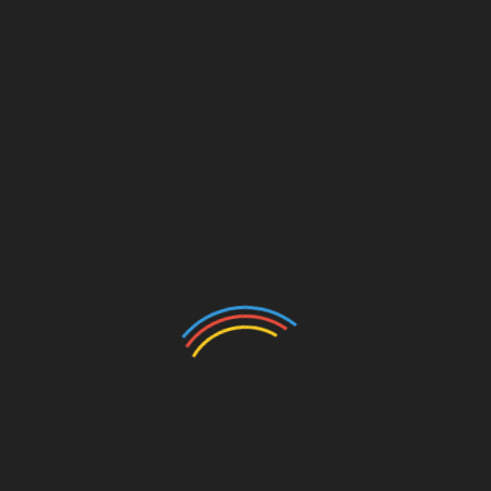
тя.
 хворобі
ороби у чоловіків і жінок сильно не відрізняються,
ідмовитися від алкоголю, кави, міцного чаю, солі,
те, чим часто зловживає саме сильна стать.
ти переїдання.
я в обміні
водах. Краще
имальним
тягом дня.