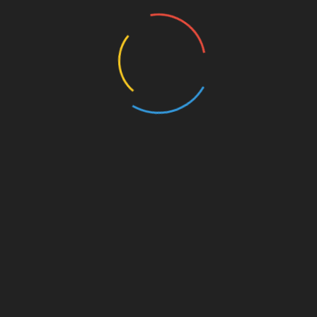
Діти
Захворювання нирок
Подвоєння нирки у
дитини: причини,
діагностика і
лікування (фото і
відео)
е
18.02.2018
Сьогодні у дітей досить часто
зустрічається таке явище, як подвоєна
нирка. Це найпоширеніша форма