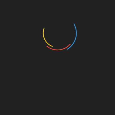
візуалізації для отримання двовимірного
зображення), УЗД, комп’ютерна томографія.
З метою виявлення мутантного гена
застосовується метод молекулярної
гібридизації (об’єднання генетичного
матеріалу різних клітин в одній клітці). В
даний час недугу можна виявити
внутрішньоутробно на УЗД (після 30-го
тижня).
Лікування дитячого полікістозу здійснюється
на протязі усього життя.
Воно спрямоване на попередження
ускладнень і поліпшення роботи нирок. Хворі
дітки потребують додаткових курсах терапії.