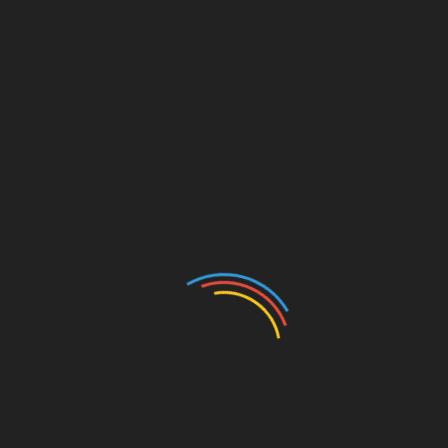
виникають, коли людина приймає їжу.
Хронічна ниркова недостатність часто
з’являється при перехресній дистопії, це
пов’язано з утрудненим виведенням сечі.
Якщо пацієнтові необхідно провести
операції на грудній і черевній порожнинах,
потрібно дотримуватися обережності, так як
нирки можуть бути зачеплені.
Повернутися до змісту
Як проходить діагностика і лікування?
Поперек
ова
дистонія
нирки