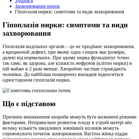
Здоров'я
Захворювання нирок
Гіпоплазія нирки: симптоми та види захворювання
Гіпоплазія нирки: симптоми та види
захворювання
Гіпоплазія видільних органів – це не придбане захворювання,
а вроджений дефект, при якому одна з нирок має розміри,
далекі від нормальних. При цьому нирка функціонує точно
так само, як здорова, але кількість нефронів (клітин нирки) в
ній майже в 2 рази менше. Хворобою
частіше страждають
чоловіки. До найбільш поширених випадків відноситься
одностороння гіпоплазія нирки.
Що є підставою
Причини виникнення хвороби можуть бути визначені різними
факторами. Неправильне розвиток плоду в утробі матері або
велику кількість шкідливих зовнішніх впливів можуть
спровокувати початок захворювання. Вагітна жінка піддає