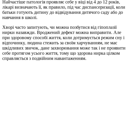
Найчастіше патологія проявляє себе у віці від 4 до 12 років,
лікарі визначають її, як правило, під час диспансеризації, коли
батьки готують дитину до відвідування дитячого саду або до
навчання в школі.
Хворі часто запитують, чи можна позбутися від гіпоплазії
нирки назавжди. Вроджений дефект можна виправити. Але
при здоровому способі життя, коли дотримується режим сну і
відпочинку, людина стежить за своїм харчуванням, не має
шкідливих звичок, дане захворювання може так і не проявити
себе протягом усього життя, тому що здорова нирка цілком
справляється з подвійним навантаженням.