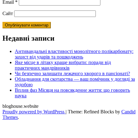
Email
*
Сайт
Недавні записи
Антивандальні властивості монолітного полікарбонату:
захист від ударів та пошкоджень
Яке місце в літаку краще вибрати: поради від
практичних мандрівників
Чи безпечно залишати лежачого хворого в пансіонаті?
Обладнання для скотарства — ваш помічник у догляді за
худобою
Вплив фаз Місяця на повсякденне життя: що говорить
наука
bloghouse.website
Proudly powered by WordPress
|
Theme: Refined Blocks by
Candid
Themes
.