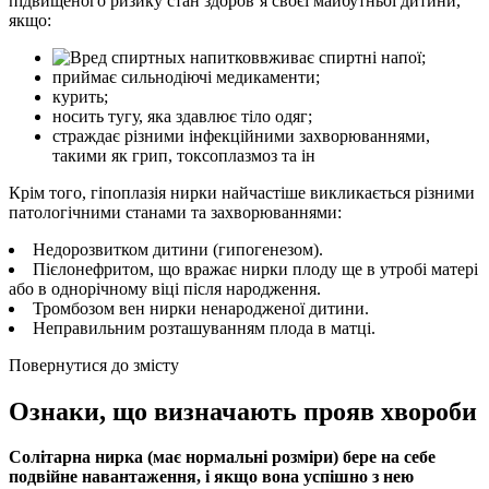
підвищеного ризику стан здоров’я своєї майбутньої дитини,
якщо:
вживає спиртні напої;
приймає сильнодіючі медикаменти;
курить;
носить тугу, яка здавлює тіло одяг;
страждає різними інфекційними захворюваннями,
такими як грип, токсоплазмоз та ін
Крім того, гіпоплазія нирки найчастіше викликається різними
патологічними станами та захворюваннями:
Недорозвитком дитини (гипогенезом).
Пієлонефритом, що вражає нирки плоду ще в утробі матері
або в однорічному віці після народження.
Тромбозом вен нирки ненародженої дитини.
Неправильним розташуванням плода в матці.
Повернутися до змісту
Ознаки, що визначають прояв хвороби
Солітарна нирка (має нормальні розміри) бере на себе
подвійне навантаження, і якщо вона успішно з нею