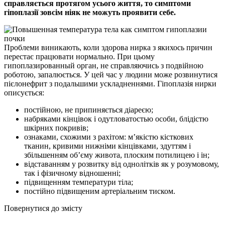
справляється протягом усього життя, то симптоми
гіпоплазії зовсім ніяк не можуть проявити себе.
Проблеми виникають, коли здорова нирка з якихось причин
перестає працювати нормально. При цьому
гипоплазированный орган, не справляючись з подвійною
роботою, запалюється. У цей час у людини може розвинутися
пієлонефрит з подальшими ускладненнями. Гіпоплазія нирки
описується:
постійною, не припиняється діареєю;
набряками кінцівок і одутловатостью особи, блідістю
шкірних покривів;
ознаками, схожими з рахітом: м’якістю кісткових
тканин, кривими нижніми кінцівками, здуттям і
збільшенням об’єму живота, плоским потилицею і ін;
відставанням у розвитку від однолітків як у розумовому,
так і фізичному відношенні;
підвищенням температури тіла;
постійно підвищеним артеріальним тиском.
Повернутися до змісту