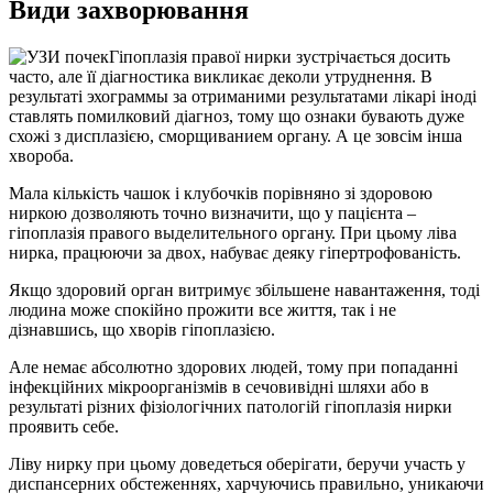
Види захворювання
Гіпоплазія правої нирки зустрічається досить
часто, але її діагностика викликає деколи утруднення. В
результаті эхограммы за отриманими результатами лікарі іноді
ставлять помилковий діагноз, тому що ознаки бувають дуже
схожі з дисплазією, сморщиванием органу. А це зовсім інша
хвороба.
Мала кількість чашок і клубочків порівняно зі здоровою
ниркою дозволяють точно визначити, що у пацієнта –
гіпоплазія правого выделительного органу. При цьому ліва
нирка, працюючи за двох, набуває деяку гіпертрофованість.
Якщо здоровий орган витримує збільшене навантаження, тоді
людина може спокійно прожити все життя, так і не
дізнавшись, що хворів гіпоплазією.
Але немає абсолютно здорових людей, тому при попаданні
інфекційних мікроорганізмів в сечовивідні шляхи або в
результаті різних фізіологічних патологій гіпоплазія нирки
проявить себе.
Ліву нирку при цьому доведеться оберігати, беручи участь у
диспансерних обстеженнях, харчуючись правильно, уникаючи