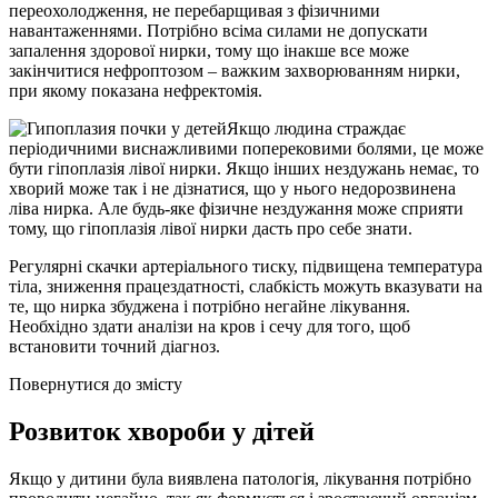
переохолодження, не перебарщивая з фізичними
навантаженнями. Потрібно всіма силами не допускати
запалення здорової нирки, тому що інакше все може
закінчитися нефроптозом – важким захворюванням нирки,
при якому показана нефректомія.
Якщо людина страждає
періодичними виснажливими поперековими болями, це може
бути гіпоплазія лівої нирки. Якщо інших нездужань немає, то
хворий може так і не дізнатися, що у нього недорозвинена
ліва нирка. Але будь-яке фізичне нездужання може сприяти
тому, що гіпоплазія лівої нирки дасть про себе знати.
Регулярні скачки артеріального тиску, підвищена температура
тіла, зниження працездатності, слабкість можуть вказувати на
те, що нирка збуджена і потрібно негайне лікування.
Необхідно здати аналізи на кров і сечу для того, щоб
встановити точний діагноз.
Повернутися до змісту
Розвиток хвороби у дітей
Якщо у дитини була виявлена патологія, лікування потрібно