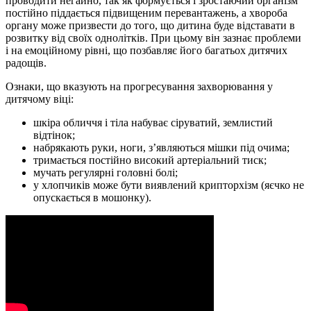
проводити негайно, так як формується і зростаючий організм
постійно піддається підвищеним перевантажень, а хвороба
органу може призвести до того, що дитина буде відставати в
розвитку від своїх однолітків. При цьому він зазнає проблеми
і на емоційному рівні, що позбавляє його багатьох дитячих
радощів.
Ознаки, що вказують на прогресування захворювання у
дитячому віці:
шкіра обличчя і тіла набуває сіруватий, землистий
відтінок;
набрякають руки, ноги, з’являються мішки під очима;
тримається постійно високий артеріальний тиск;
мучать регулярні головні болі;
у хлопчиків може бути виявлений крипторхізм (яєчко не
опускається в мошонку).