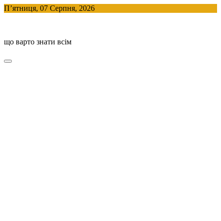
Skip
П’ятниця, 07 Серпня, 2026
to
BlogHouse
content
що варто знати всім