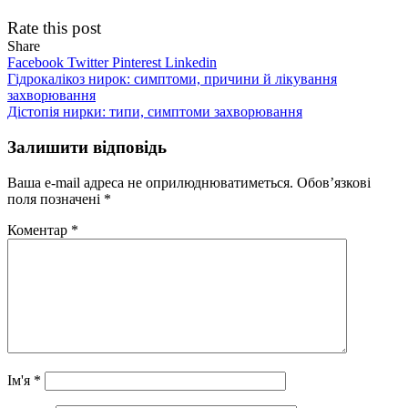
Rate this post
Share
Facebook
Twitter
Pinterest
Linkedin
Навігація
Гідрокалікоз нирок: симптоми, причини й лікування
захворювання
записів
Дістопія нирки: типи, симптоми захворювання
Залишити відповідь
Ваша e-mail адреса не оприлюднюватиметься.
Обов’язкові
поля позначені
*
Коментар
*
Ім'я
*