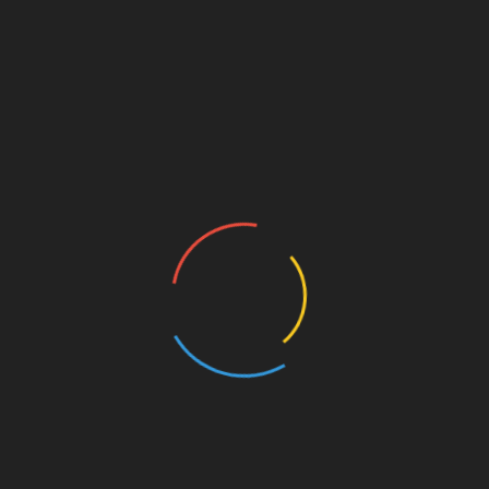
хворий страждає запорами, то
рекомендується лактулоза. Для очищення
жовчних проток і кишечника ефективно
використання тюбажа і багаторазового
дренажу. При ураженні печінки
застосовуються гепатопротектори: легалон,
карсил та інші засоби. За необхідності лікар
призначає ферментні препарати типу
фестала, панкреатину або мезима. Алергічні
прояви покликані виключити засоби типу
діазоліну, цетрину, лоратадину та деяких
інших.
Другий етап лікування
Другий
(основн