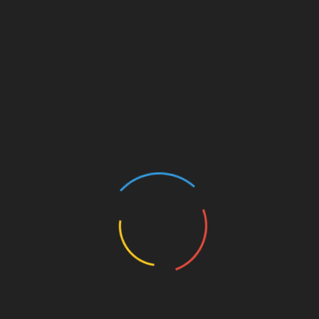
порушення апетиту, відсутність сну, нерідко
малюка нудить. У дітей здувається живіт і
починається постійне утворення газів.
Діагностується водянистий пронос до 8 разів
на добу. Потім запах випорожнень стає
нестерпним, а консистенція — жирної.
Більш
доросли
х дітей
починає
нудити
від їзди
у
транспо
рті, часто підвищується або знижується
артеріальний тиск, паморочиться голова.