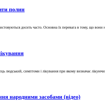
мати полин
ристовуються досить часто. Основна їх перевага в тому, що вони 
лікування
ець людський, симптоми і лікування при якому визначає лікуючи
ння народними засобами (відео)