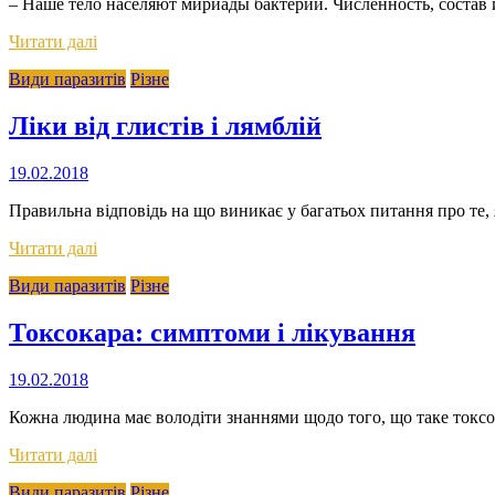
– Наше тело населяют мириады бактерий. Численность, состав
Читати далі
Види паразитів
Різне
Ліки від глистів і лямблій
19.02.2018
Правильна відповідь на що виникає у багатьох питання про те, як
Читати далі
Види паразитів
Різне
Токсокара: симптоми і лікування
19.02.2018
Кожна людина має володіти знаннями щодо того, що таке токсок
Читати далі
Види паразитів
Різне