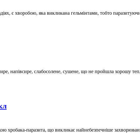
іях, є хворобою, яка викликана гельмінтами, тобто паразитуючи
ире, напівсире, слабосолене, сушене, що не пройшла хорошу теп
кл
нкою хробака-паразита, що викликає найнебезпечніше захворюванн