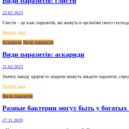
Види паразитів: глисти
22.02.2023
Глисти – це клас паразитів, які живуть в організмі свого госпо
Читати далі
Аскариди
Види паразитів
Види паразитів: аскариди
21.02.2023
Значну шкоду здоров’ю людини можуть завдати паразити, серед
Читати далі
Види паразитів
Разные бактерии могут быть у богатых
27.11.2019