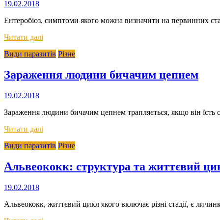
19.02.2018
Ентеробіоз, симптоми якого можна визначити на первинних стад
Читати далі
Види паразитів
Різне
Зараження людини бичачим цепнем
19.02.2018
Зараження людини бичачим цепнем трапляється, якщо він їсть с
Читати далі
Види паразитів
Різне
Альвеококк: структура та життєвий ци
19.02.2018
Альвеококк, життєвий цикл якого включає різні стадії, є личи