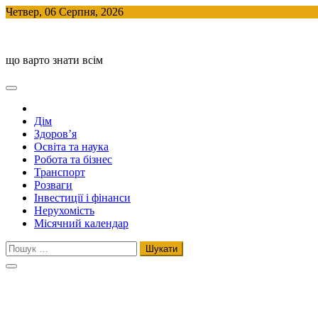
Skip
Четвер, 06 Серпня, 2026
to
BlogHouse
content
що варто знати всім
Дім
Здоров’я
Освіта та наука
Робота та бізнес
Транспорт
Розваги
Інвестиції і фінанси
Нерухомість
Місячний календар
Пошук: