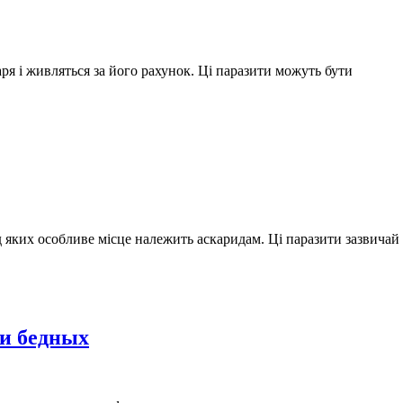
даря і живляться за його рахунок. Ці паразити можуть бути
 яких особливе місце належить аскаридам. Ці паразити зазвича
 и бедных