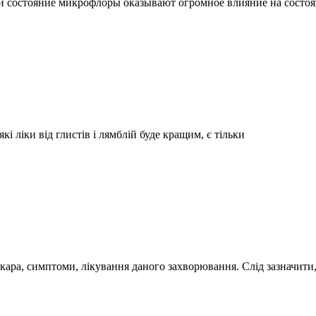
 и состояние микрофлоры оказывают огромное влияние на состоя
і ліки від глистів і лямблій буде кращим, є тільки
ара, симптоми, лікування даного захворювання. Слід зазначити,