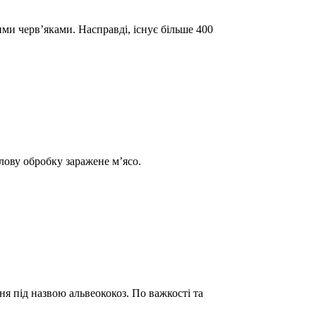
ми черв’яками. Насправді, існує більше 400
лову обробку заражене м’ясо.
я під назвою альвеококоз. По важкості та