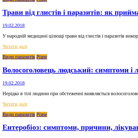
Трави від глистів і паразитів: як прий
19.02.2018
У народній медицині цілющі трави від глистів і паразитів вико
Читати далі
Види паразитів
Різне
Волосоголовець людський: симптоми і 
19.02.2018
Нерідко в тілі людини при обстеженні виявляється волосоголов
Читати далі
Види паразитів
Різне
Ентеробіоз: симптоми, причини, лікува