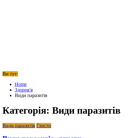
Ви тут:
Home
Здоров'я
Види паразитів
Категорія:
Види паразитів
Види паразитів
Глисти