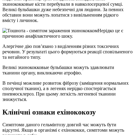
эхинококковые кісти перебували в навколосерцевої сумці.
Великі бульбашки дуже небезпечні для людини. За певних
обставин вони можуть лопатися з вивільненням рідкого
вмісту і личинок.
Нерідко це є
причиною анафілактичного шоку.
Алергічне дію пов’язано з виділенням різних токсичних
речовин. У результаті цього формуються реакції сповільненого
та негайного типу.
Великі эхинококковые бульбашки можуть здавлювати
тканини органу, викликаючи атрофію.
В печінці можливе розвиток фіброзу (заміщення нормальних
сполучної тканин), а в легенях нерідко спостерігається
пневмосклероз. При цьому легкість легеневої тканини
знижується.
Клінічні ознаки ехінококозу
Симптоми даного гельмінтозу довгий час можуть бути
відсутні. Якщо в організмі є ехінококки, симптоми можуть