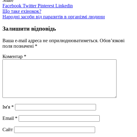
Share
Facebook
Twitter
Pinterest
Linkedin
Навігація
Що таке ехінокок?
Народні засоби від паразитів в організмі людини
записів
Залишити відповідь
Ваша e-mail адреса не оприлюднюватиметься.
Обов’язкові
поля позначені
*
Коментар
*
Ім'я
*
Email
*
Сайт