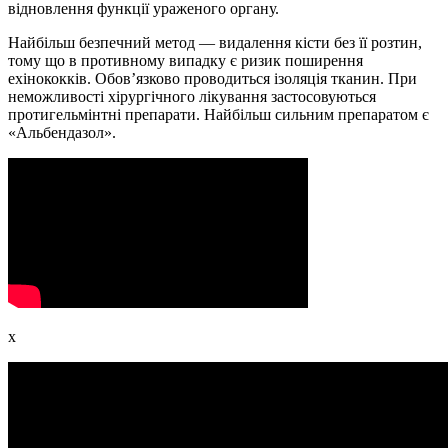
відновлення функції ураженого органу.
Найбільш безпечний метод — видалення кісти без її розтин,
тому що в противному випадку є ризик поширення
ехінококків. Обов’язково проводиться ізоляція тканин. При
неможливості хірургічного лікування застосовуються
протигельмінтні препарати. Найбільш сильним препаратом є
«Альбендазол».
x