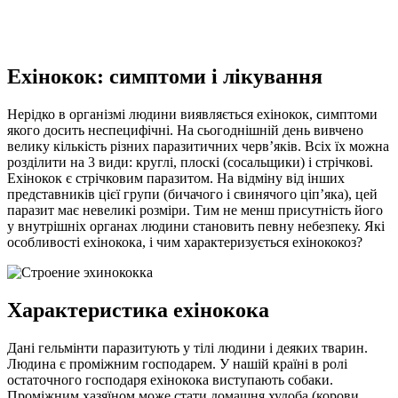
Ехінокок: симптоми і лікування
Нерідко в організмі людини виявляється ехінокок, симптоми
якого досить неспецифічні. На сьогоднішній день вивчено
велику кількість різних паразитичних черв’яків. Всіх їх можна
розділити на 3 види: круглі, плоскі (сосальщики) і стрічкові.
Ехінокок є стрічковим паразитом.
На відміну від інших
представників цієї групи (бичачого і свинячого ціп’яка), цей
паразит має невеликі розміри. Тим не менш присутність його
у внутрішніх органах людини становить певну небезпеку. Які
особливості ехінокока, і чим характеризується ехінококоз?
Характеристика ехінокока
Дані гельмінти паразитують у тілі людини і деяких тварин.
Людина є проміжним господарем. У нашій країні в ролі
остаточного господаря ехінокока виступають собаки.
Проміжним хазяїном може стати домашня худоба (корови,