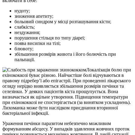
включати в себе:
нудоту;
зниження апетиту;
больовий синдром у місці розташування кісти;
слабкість;
нездужання;
порушення стільця по типу діареї;
поява висипки на тілі;
блювоту;
збільшення розмірів живота і його болючість при
пальпації.
Локалізація болю при
ехінококкозі буває різною. Найчастіше болі відчуваються в
правому підребер’ї або епігастрії. При проведенні лікарського
огляду нерідко виявляється збільшення розмірів печінки та
селезінки. У деяких пацієнтів кіста прощупується. Вона
визначається як щільне утворення. Підвищення температури
при ехінококкозі не спостерігається (за винятком ускладнень).
Лихоманка може бути наслідком приєднання вторинної
бактеріальної інфекції.
Ураження печінки паразитом небезпечно можливим
формуванням абсцесу. У випадків здавлення жовчних проток
печінки розвивається механічна жовтяниця. В даній ситуації