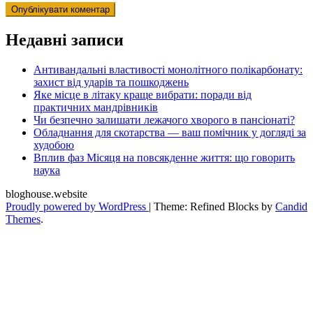
Недавні записи
Антивандальні властивості монолітного полікарбонату:
захист від ударів та пошкоджень
Яке місце в літаку краще вибрати: поради від
практичних мандрівників
Чи безпечно залишати лежачого хворого в пансіонаті?
Обладнання для скотарства — ваш помічник у догляді за
худобою
Вплив фаз Місяця на повсякденне життя: що говорить
наука
bloghouse.website
Proudly powered by WordPress
|
Theme: Refined Blocks by
Candid
Themes
.