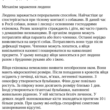
Механізм зараження людини
Людина заражається пероральним способом. Найчастіше це
спостерігається при тісному контакті з собаками. В даний час
в Росії собаки, вовки і лисиці є основними господарями
ехінокока. Ризик захворіти страждають і діти, які часто грають
з домашніми вихованцями. В організм людини можуть
потрапляти яйця паразита або його членики. Останні нерідко
виявляються на шерсті собак. Потрапляють вони туди після
дефекації тварин. Членики можуть лопатися, а яйця
вивільнятися назовні і поширюватися на навколишні
предмети. У цьому випадку яйця заносяться в рот людини
разом з брудними руками або з їжею.
Яйця ехінокока неможливо виявити неозброєним оком. Вони
мають мікроскопічні розміри. Після попадання в кровотік яйця
осідають у печінці, кістках, м’язах, легеневої тканини. З
онкосфер утворюються бульбашки. Фіни дуже повільно
ростуть. За півроку вони досягають розміру близько 1 див.
Іноді утворюються гігантські бульбашки, наповнені
живильною рідиною. У ній міститься безліч личинок. У
деяких людей эхинококковые кісти знаходяться протягом 10 і
більше років. При цьому які-небудь специфічні симптоми
захворювання відсутні.