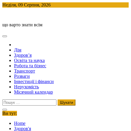
Skip
Неділя, 09 Серпня, 2026
to
BlogHouse
content
що варто знати всім
Дім
Здоров’я
Освіта та наука
Робота та бізнес
Транспорт
Розваги
Інвестиції і фінанси
Нерухомість
Місячний календар
Пошук:
Ви тут:
Home
Здоров'я