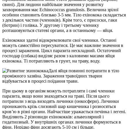
свині). Для людини найбільше значення у розвитку
захворювання має Echinococcus granulosis. Величина зрілої
особини становить близько 3-5 мм. Тіло ехінокока складається
з декількох частин (члеників). Крім того, є присоски, гаки
(ботрии) і голівка. У другому і третьому членику
розташовуються статеві органи, а в останньому — яйця.
Ехінококки здатні відокремлювати свої членики. Останні
можуть самостійно пересуватися. Це має важливе значення в
процесі зараження. Цикл паразита нескладний. Остаточний
господар (собака) виділяє разом з каловими масами яйця
ехінокока. Ті потрапляють в грунт, на траву, воду.
Далі яйця повинні потрапити в тіло
проміжного хазяїна. Зараження травоїдних тварин
відбувається в процесі поїдання трави.
При цьому в організм можуть потрапляти і самі членики
паразита, якщо вони знаходяться на траві. Після цього
потрапили з яєць виходять личинки (онкосфери). Личинки
проникають крізь слизовий шар кишечника і розносяться
кров’ю в різні органи. Найчастіше уражається печінка і легені.
Виділяють 2 різновиди ехінококків: альвеолярний і
гидатиозный. У внутрішніх органах личинки формуються в
фіни. Нерідко фіни досягають 5-10 см і більше.