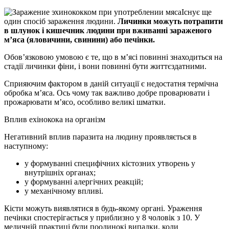
Існує ще
один спосіб зараження людини.
Личинки можуть потрапити
в шлунок і кишечник людини при вживанні зараженого
м’яса (яловичини, свинини) або печінки.
Обов’язковою умовою є те, що в м’ясі повинні знаходиться на
стадії личинки фіни, і вони повинні бути життєздатними.
Сприяючим фактором в даній ситуації є недостатня термічна
обробка м’яса. Ось чому так важливо добре проварювати і
прожарювати м’ясо, особливо великі шматки.
Вплив ехінокока на організм
Негативний вплив паразита на людину проявляється в
наступному:
у формуванні специфічних кістозних утворень у
внутрішніх органах;
у формуванні алергічних реакцій;
у механічному впливі.
Кісти можуть виявлятися в будь-якому органі. Ураження
печінки спостерігається у приблизно у 8 чоловік з 10. У
медичній практиці були поодинокі випадки, коли