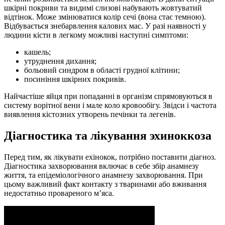
шкірні покриви та видимі слизові набувають жовтуватий
відтінок. Може змінюватися колір сечі (вона стає темною).
Відбувається знебарвлення калових мас. У разі наявності у
людини кісти в легкому можливі наступні симптоми:
кашель;
утруднення дихання;
больовий синдром в області грудної клітини;
посиніння шкірних покривів.
Найчастіше яйця при попаданні в організм спрямовуються в
систему ворітної вени і мале коло кровообігу. Звідси і частота
виявлення кістозних утворень печінки та легенів.
Діагностика та лікування эхиноккоза
Перед тим, як лікувати ехінокок, потрібно поставити діагноз.
Діагностика захворювання включає в себе збір анамнезу
життя, та епідеміологічного анамнезу захворювання. При
цьому важливий факт контакту з тваринами або вживання
недостатньо провареного м’яса.