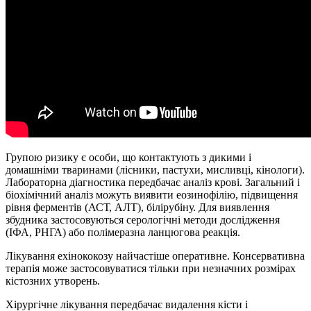
Групою ризику є особи, що контактують з дикими і
домашніми тваринами (лісники, пастухи, мисливці, кінологи).
Лабораторна діагностика передбачає аналіз крові. Загальний і
біохімічний аналіз можуть виявити еозинофілію, підвищення
рівня ферментів (АСТ, АЛТ), білірубіну. Для виявлення
збудника застосовуються серологічні методи дослідження
(ІФА, РНГА) або полімеразна ланцюгова реакція.
Лікування ехінококозу найчастіше оперативне. Консервативна
терапія може застосовуватися тільки при незначних розмірах
кістозних утворень.
Хірургічне лікування передбачає видалення кісти і