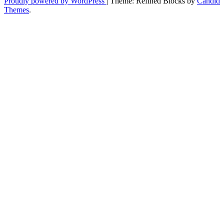
Proudly powered by WordPress
|
Theme: Refined Blocks by
Candid
Themes
.