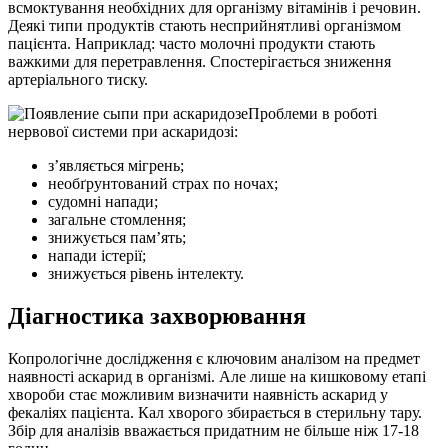
всмоктування необхідних для організму вітамінів і речовин.
Деякі типи продуктів стають несприйнятливі організмом
пацієнта. Наприклад: часто молочні продукти стають
важкими для перетравлення. Спостерігається зниження
артеріального тиску.
Проблеми в роботі
нервової системи при аскаридозі:
з’являється мігрень;
необґрунтований страх по ночах;
судомні напади;
загальне стомлення;
знижується пам’ять;
напади істерії;
знижується рівень інтелекту.
Діагностика захворювання
Копрологічне дослідження є ключовим аналізом на предмет
наявності аскарид в організмі. Але лише на кишковому етапі
хвороби стає можливим визначити наявність аскарид у
фекаліях пацієнта. Кал хворого збирається в стерильну тару.
Збір для аналізів вважається придатним не більше ніж 17-18