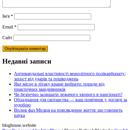
Ім'я
*
Email
*
Сайт
Недавні записи
Антивандальні властивості монолітного полікарбонату:
захист від ударів та пошкоджень
Яке місце в літаку краще вибрати: поради від
практичних мандрівників
Чи безпечно залишати лежачого хворого в пансіонаті?
Обладнання для скотарства — ваш помічник у догляді за
худобою
Вплив фаз Місяця на повсякденне життя: що говорить
наука
bloghouse.website