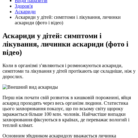
Види паразитів
Здоров'я
Аскариди
Аскариди у дітей: симптоми і лікування, личинки
аскариди (фото і відео)
Аскариди у дітей: симптоми і
лікування, личинки аскариди (фото і
відео)
Коли в організмі з’являються і розмножуються аскариди,
симптоми та лікування у дітей протікають ще складніше, ніж у
дорослих.
Перш ніж почати свій розвиток в кишковій порожнині, яйця
аскарид проходять через весь організм людини. Статистика
цього захворювання
показує, що по всьому світу щороку
заражається більше 100 млн. чоловік. Найчастіше випадки
захворювання фіксуються в країнах, де переважає вологий і
теплий клімат.
Основним збудником аскаридозу вважається личинка