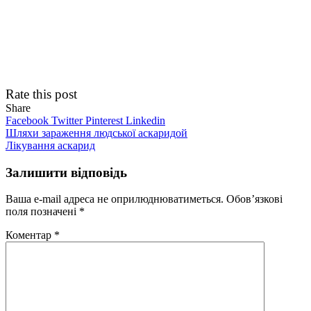
Rate this post
Share
Facebook
Twitter
Pinterest
Linkedin
Навігація
Шляхи зараження людської аскаридой
Лікування аскарид
записів
Залишити відповідь
Ваша e-mail адреса не оприлюднюватиметься.
Обов’язкові
поля позначені
*
Коментар
*