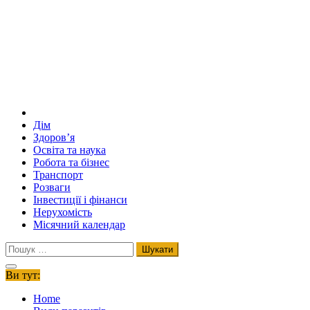
Дім
Здоров’я
Освіта та наука
Робота та бізнес
Транспорт
Розваги
Інвестиції і фінанси
Нерухомість
Місячний календар
Пошук:
Ви тут:
Home