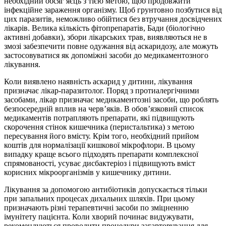
необхідний обсяг яєць з тією метою, щоб продовжити
інфекційне зараження організму. Щоб грунтовно позбутися від
цих паразитів, неможливо обійтися без втручання досвідчених
лікарів. Велика кількість фітопрепаратів, Бади (біологічно
активні добавки), збори лікарських трав, виявляються не в
змозі забезпечити повне одужання від аскаридозу, але можуть
застосовуватися як допоміжні засоби до медикаментозного
лікування.
Коли виявлено наявність аскарид у дитини, лікування
призначає лікар-паразитолог. Поряд з протиалергічними
засобами, лікар призначає медикаментозні засоби, що роблять
безпосередній вплив на черв’яків. В обов’язковий список
медикаментів потрапляють препарати, які підвищують
скорочення стінок кишечника (перистальтика) з метою
пересування його вмісту. Крім того, необхідний прийом
коштів для нормалізації кишкової мікрофлори. В цьому
випадку краще всього підходять препарати комплексної
спрямованості, усуває дисбактеріоз і підвищують вміст
корисних мікроорганізмів у кишечнику дитини.
Лікування за допомогою антибіотиків допускається тільки
при запальних процесах дихальних шляхів. При цьому
призначають різні терапевтичні засоби по зміцненню
імунітету пацієнта. Коли хворий починає видужувати,
рекомендуються проводити процедури загартовування для