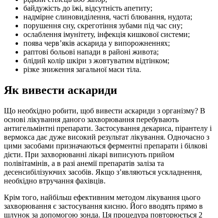
байдужість до їжі, відсутність апетиту;
надмірне слиновиділення, часті блювання, нудота;
порушення сну, скреготіння зубами під час сну;
ослаблення імунітету, інфекція кишкової системи;
поява черв’яків аскарида у випорожненнях;
раптові больові напади в районі живота;
блідий колір шкіри з жовтуватим відтінком;
різке зниження загальної маси тіла.
Як вивести аскариди
Що необхідно робити, щоб вивести аскариди з організму? В
основі лікування даного захворювання перебувають
антигельмінтні препарати. Застосування декариса, пірантелу і
вермокса дає дуже високий результат лікування. Одночасно з
цими засобами призначаються ферментні препарати і білкові
дієти. При захворюванні лікарі виписують прийом
полівітамінів, а в разі анемії препаратів заліза та
десенсибілізуючих засобів. Якщо з’являються ускладнення,
необхідно втручання фахівців.
Крім того, найбільш ефективним методом лікування цього
захворювання є застосування кисню. Його вводять прямо в
шлунок за допомогою зонда. Ця процедура повторюється 2