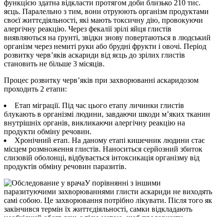
функцією здатна відкласти протягом доби близько 210 тис.
яєць. Паралельно з тим, вони отруюють організм продуктами
своєї життєдіяльності, які мають токсичну дію, провокуючи
алергічну реакцію. Через фекалії зрілі яйця глистів
виявляються на ґрунті, звідки знову повертаються в людський
організм через немиті руки або брудні фрукти і овочі. Період
розвитку черв’яків аскариди від яєць до зрілих глистів
становить не більше 3 місяців.
Процес розвитку черв’яків при захворюванні аскаридозом
проходить 2 етапи:
Етап міграції. Під час цього етапу личинки глистів
блукають в організмі людини, завдаючи шкоди м’яких тканин
внутрішніх органів, викликаючи алергічну реакцію на
продукти обміну речовин.
Хронічний етап. На даному етапі кишечник людини стає
місцем розмноження глистів. Наноситься серйозний збиток
слизовій оболонці, відбувається інтоксикація організму від
продуктів обміну речовин паразитів.
У порівнянні з іншими
паразитуючими захворюваннями глисти аскариди не виходять
самі собою. Це захворювання потрібно лікувати. Після того як
закінчився термін їх життєдіяльності, самки відкладають