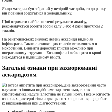
годин.
Якщо матеріал був зібраний у вечірній час доби, то до ранку
він повинен зберігатися в холодильнику.
Щоб отримати найбільш точні результати аналізу,
рекомендується робити збори калу 3 або 4 рази протягом 2
тижнів.
На рентгенівських знімках легень аскариди видно як
інфільтрати. Також личинки цих глистів виявляються в
мокротинні. Виявити дорослих глистів можливо при
оперативному втручанні. Еозинофіли і лейкоцити в крові
знаходяться в підвищеному вмісті.
Загальні ознаки при захворюванні
аскаридозом
Дане захворювання часто
плутають з іншими подібними зараженнями, так як
симптоматика недуги властива не тільки йому. І все ж існують
ознаки, характерні тільки для цього захворювання, що робить
їх вирішальними при діагностуванні:
рідкий стілець або запор;