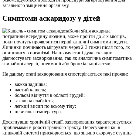
загального зміцнення організму.
Симптоми аскаридозу у дітей
Коли яйця аскарида
потрапили всередину людини, може пройти до 2-х місяців,
поки почнуть проявлятися перші клінічні симптоми недуги.
Личинки починають мігрувати через 2-3 тижні після того, як
опинилися в організмі. На цьому етапі дуже складно
діагностувати захворювання, так як аналогічна симптоматика
звичайної алергії, пневмонії або бронхіальної астми.
На даному етапі захворювання спостерігаються такі прояви:
важка задишка;
частий кашель;
больові відчуття в області грудей;
загальна слабкість;
легкий висип по всьому тілу;
невисока температура.
Досягнувши хронічній стадії, захворювання характеризується
проблемами в роботі травного тракту. Пересування їжі в
кишковій системі прискорюється, що значно скорочує ступінь