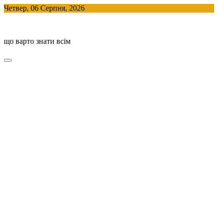
Skip
Четвер, 06 Серпня, 2026
to
BlogHouse
content
що варто знати всім