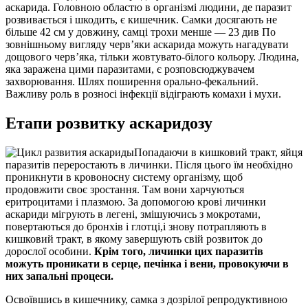
аскарида. Головною областю в організмі людини, де паразит
розвивається і шкодить, є кишечник. Самки досягають не
більше 42 см у довжину, самці трохи менше — 23 див По
зовнішньому вигляду черв’яки аскарида можуть нагадувати
дощового черв’яка, тільки жовтувато-білого кольору. Людина,
яка заражена цими паразитами, є розповсюджувачем
захворювання. Шлях поширення орально-фекальний.
Важливу роль в розносі інфекції відіграють комахи і мухи.
Етапи розвитку аскаридозу
Попадаючи в кишковий тракт, яйця
паразитів переростають в личинки. Після цього їм необхідно
проникнути в кровоносну систему організму, щоб
продовжити своє зростання. Там вони харчуються
еритроцитами і плазмою. За допомогою крові личинки
аскариди мігрують в легені, змішуючись з мокротами,
повертаються до бронхів і глотці,і знову потрапляють в
кишковий тракт, в якому завершують свій розвиток до
дорослої особини.
Крім того, личинки цих паразитів
можуть проникати в серце, печінка і вени, провокуючи в
них запальні процеси.
Освоївшись в кишечнику, самка з дозрілої репродуктивною