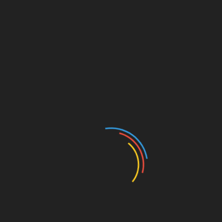
захворювання серця, судин і ін Однозначно
відповісти на питання про те, скільки
залишилося жити, непросто. Найчастіше
людина помирає не через відмову нирок,
хоча і на цьому тлі, а від загострень інших
хвороб.
Фахівці
з
упевненістю стверджують, що людина може
вести цілком якісне життя навіть після
відмови нирок. Щоб зберегти життя людини,
проводиться симптоматичне лікування. В
його основі – процес штучного очищення
крові. Вже більше чверті століття в медичних
центрах нашої країни діють апарати штучної
нирки (гемодіалізу). З їх допомогою втратили