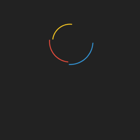
особливо якщо порушується питний режим
або утруднений відтік сечі з ниркових мисок.
Через захоплення дієтами піклуються про
красу люди здатні завдати відчутної шкоди
своїм ниркам, вживаючи занадто велику
кількість білка і нехтуючи жирами. Потрібно
обов’язково брати до уваги, що все, що
містить білок (м’ясо, риба, кисломолочні
продукти або протеїнові добавки для
спортсменів) – це шкідливі продукти. Зайва
кількість білка не накопичується в організмі,
а виводиться з нього у вигляді продуктів
напіврозпаду. Це додаткове навантаження
на нирки.
Вживаючи рибу і м’ясо, слід пам’ятати про те,