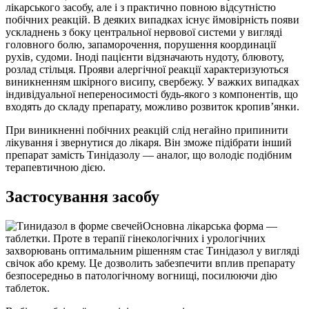
лікарського засобу, але і з практично повною відсутністю
побічних реакцій. В деяких випадках існує ймовірність появи
ускладнень з боку центральної нервової системи у вигляді
головного болю, запаморочення, порушення координації
рухів, судоми. Іноді пацієнти відзначають нудоту, блювоту,
розлад стільця. Прояви алергічної реакції характеризуються
виникненням шкірного висипу, свербежу. У важких випадках
індивідуальної непереносимості будь-якого з компонентів, що
входять до складу препарату, можливо розвиток кропив’янки.
При виникненні побічних реакцій слід негайно припинити
лікування і звернутися до лікаря. Він зможе підібрати інший
препарат замість Тинідазолу — аналог, що володіє подібним
терапевтичною дією.
Застосування засобу
Основна лікарська форма —
таблетки. Проте в терапії гінекологічних і урологічних
захворювань оптимальним рішенням стає Тинідазол у вигляді
свічок або крему. Це дозволить забезпечити вплив препарату
безпосередньо в патологічному вогнищі, посилюючи дію
таблеток.