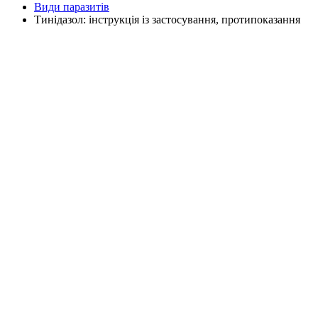
Види паразитів
Тинідазол: інструкція із застосування, протипоказання