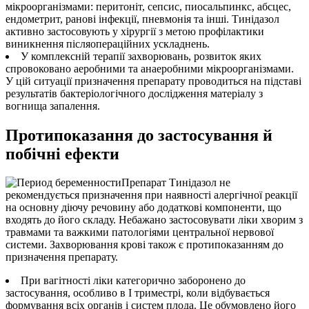
мікроорганізмами: перитоніт, сепсис, пиосальпинкс, абсцес,
ендометрит, ранові інфекції, пневмонія та інші. Тинідазол
активно застосовують у хірургії з метою профілактики
виникнення післяопераційних ускладнень.
У комплексній терапії захворювань, розвиток яких
спровоковано аеробними та анаеробними мікроорганізмами.
У цій ситуації призначення препарату проводиться на підставі
результатів бактеріологічного дослідження матеріалу з
вогнища запалення.
Протипоказання до застосування й
побічні ефекти
Препарат Тинідазол не
рекомендується призначення при наявності алергічної реакції
на основну діючу речовину або додаткові компоненти, що
входять до його складу. Небажано застосовувати ліки хворим з
травмами та важкими патологіями центральної нервової
системи. Захворювання крові також є протипоказанням до
призначення препарату.
При вагітності ліки категорично заборонено до
застосування, особливо в I триместрі, коли відбувається
формування всіх органів і систем плода. Це обумовлено його