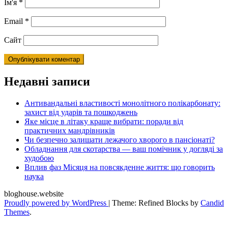
Ім'я
*
Email
*
Сайт
Недавні записи
Антивандальні властивості монолітного полікарбонату:
захист від ударів та пошкоджень
Яке місце в літаку краще вибрати: поради від
практичних мандрівників
Чи безпечно залишати лежачого хворого в пансіонаті?
Обладнання для скотарства — ваш помічник у догляді за
худобою
Вплив фаз Місяця на повсякденне життя: що говорить
наука
bloghouse.website
Proudly powered by WordPress
|
Theme: Refined Blocks by
Candid
Themes
.