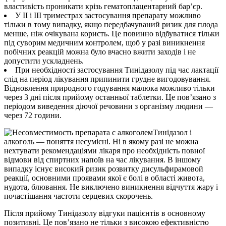
властивість проникати крізь гематоплацентарний бар’єр.
У II і III триместрах застосування препарату можливо
тільки в тому випадку, якщо передбачуваний ризик для плода
менше, ніж очікувана користь. Це повинно відбуватися тільки
під суворим медичним контролем, щоб у разі виникнення
побічних реакцій можна було вчасно вжити заходів і не
допустити ускладнень.
При необхідності застосування Тинідазолу під час лактації
слід на період лікування припинити грудне вигодовування.
Відновлення природного годування малюка можливо тільки
через 3 дні після прийому останньої таблетки. Це пов’язано з
періодом виведення діючої речовини з організму людини —
через 72 години.
Тинідазол і
алкоголь — поняття несумісні. Ні в якому разі не можна
нехтувати рекомендаціями лікаря про необхідність повної
відмови від спиртних напоїв на час лікування. В іншому
випадку існує високий ризик розвитку дисульфирамовой
реакції, основними проявами якої є болі в області живота,
нудота, блювання. Не виключено виникнення відчуття жару і
почастішання частоти серцевих скорочень.
Після прийому Тинідазолу відгуки пацієнтів в основному
позитивні. Це пов’язано не тільки з високою ефективністю