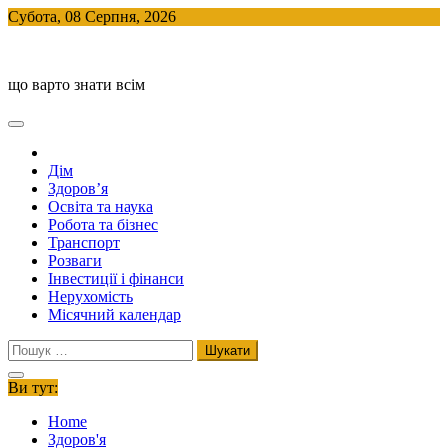
Skip
Субота, 08 Серпня, 2026
to
BlogHouse
content
що варто знати всім
Дім
Здоров’я
Освіта та наука
Робота та бізнес
Транспорт
Розваги
Інвестиції і фінанси
Нерухомість
Місячний календар
Пошук:
Ви тут:
Home
Здоров'я