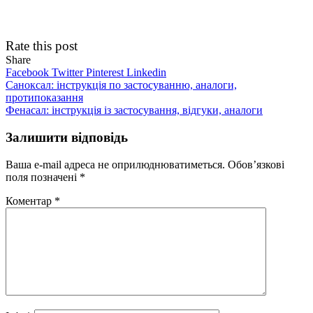
Rate this post
Share
Facebook
Twitter
Pinterest
Linkedin
Навігація
Саноксал: інструкція по застосуванню, аналоги,
протипоказання
записів
Фенасал: інструкція із застосування, відгуки, аналоги
Залишити відповідь
Ваша e-mail адреса не оприлюднюватиметься.
Обов’язкові
поля позначені
*
Коментар
*