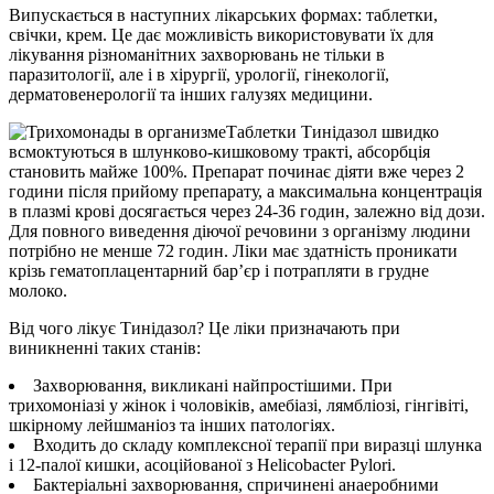
Випускається в наступних лікарських формах: таблетки,
свічки, крем. Це дає можливість використовувати їх для
лікування різноманітних захворювань не тільки в
паразитології, але і в хірургії, урології, гінекології,
дерматовенерології та інших галузях медицини.
Таблетки Тинідазол швидко
всмоктуються в шлунково-кишковому тракті, абсорбція
становить майже 100%. Препарат починає діяти вже через 2
години після прийому препарату, а максимальна концентрація
в плазмі крові досягається через 24-36 годин, залежно від дози.
Для повного виведення діючої речовини з організму людини
потрібно не менше 72 годин. Ліки має здатність проникати
крізь гематоплацентарний бар’єр і потрапляти в грудне
молоко.
Від чого лікує Тинідазол? Це ліки призначають при
виникненні таких станів:
Захворювання, викликані найпростішими. При
трихомоніазі у жінок і чоловіків, амебіазі, лямбліозі, гінгівіті,
шкірному лейшманіоз та інших патологіях.
Входить до складу комплексної терапії при виразці шлунка
і 12-палої кишки, асоційованої з Helicobacter Pylori.
Бактеріальні захворювання, спричинені анаеробними