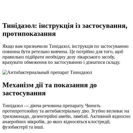
Тинідазол: інструкція із застосування,
протипоказання
Якщо вам призначили Тинідазол, інструкція по застосуванню
повинна бути ретельно вивчена. Це потрібно для того, щоб
правильно підібрати необхідну дозу лікарського засобу,
врахувати обмеження по застосуванню і дізнатися складу.
Механізм дії та показання до
застосування
Тинідазол — діюча речовина препарату. Чинить
протипротозойну та антибактеріальну дію. Згубно впливає на
трихомонади, дизентерійні амеби, лямблії. Активний відносно
анаеробних мікробів, до яких відносяться клостридії,
фузобактерії та інші.