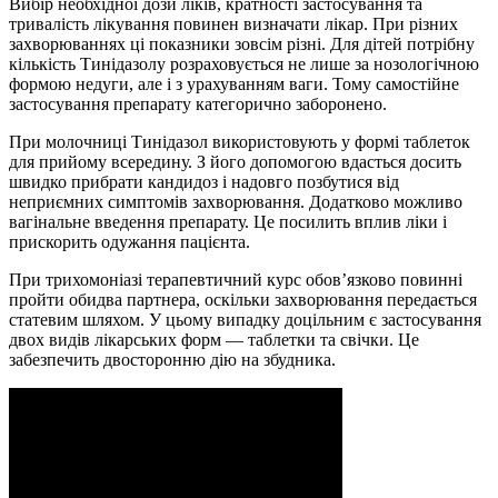
Вибір необхідної дози ліків, кратності застосування та
тривалість лікування повинен визначати лікар. При різних
захворюваннях ці показники зовсім різні. Для дітей потрібну
кількість Тинідазолу розраховується не лише за нозологічною
формою недуги, але і з урахуванням ваги. Тому самостійне
застосування препарату категорично заборонено.
При молочниці Тинідазол використовують у формі таблеток
для прийому всередину. З його допомогою вдасться досить
швидко прибрати кандидоз і надовго позбутися від
неприємних симптомів захворювання. Додатково можливо
вагінальне введення препарату. Це посилить вплив ліки і
прискорить одужання пацієнта.
При трихомоніазі терапевтичний курс обов’язково повинні
пройти обидва партнера, оскільки захворювання передається
статевим шляхом. У цьому випадку доцільним є застосування
двох видів лікарських форм — таблетки та свічки. Це
забезпечить двосторонню дію на збудника.