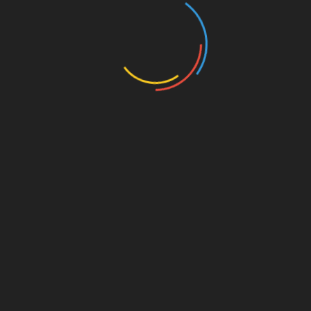
боротьби з аскаридозом, анкилостомозом і
некаторозом. В окремих випадках лікар може
призначити при глистах декількох видів.
Якщо довго лікуватися даними препаратами
або самостійно збільшити дозування (як
роблять деякі батьки, щоб швидше
вилікувати дитину), то можуть виникнути
проблеми з печінкою і нирками, алергія,
галюцинації, стоматит.
Щоб боротьба з глистами була
ефективнішою, лікар зазвичай призначає
кілька препаратів, наприклад, до певних
таблеткам додатково слід приймати і сироп.
Особливо це стосується маленьких діток,
адже сироп змусити проковтнути набагато