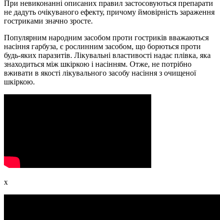
При невиконанні описаних правил застосовуються препарати
не дадуть очікуваного ефекту, причому ймовірність зараження
гостриками значно зросте.
Популярним народним засобом проти гостриків вважаються
насіння гарбуза, є рослинним засобом, що борються проти
будь-яких паразитів. Лікувальні властивості надає плівка, яка
знаходиться між шкіркою і насінням. Отже, не потрібно
вживати в якості лікувального засобу насіння з очищеної
шкіркою.
x