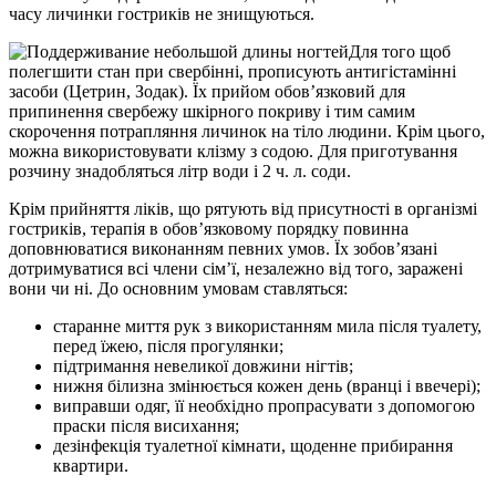
часу личинки гостриків не знищуються.
Для того щоб
полегшити стан при свербінні, прописують антигістамінні
засоби (Цетрин, Зодак). Їх прийом обов’язковий для
припинення свербежу шкірного покриву і тим самим
скорочення потрапляння личинок на тіло людини. Крім цього,
можна використовувати клізму з содою. Для приготування
розчину знадобляться літр води і 2 ч. л. соди.
Крім прийняття ліків, що рятують від присутності в організмі
гостриків, терапія в обов’язковому порядку повинна
доповнюватися виконанням певних умов. Їх зобов’язані
дотримуватися всі члени сім’ї, незалежно від того, заражені
вони чи ні. До основним умовам ставляться:
старанне миття рук з використанням мила після туалету,
перед їжею, після прогулянки;
підтримання невеликої довжини нігтів;
нижня білизна змінюється кожен день (вранці і ввечері);
виправши одяг, її необхідно пропрасувати з допомогою
праски після висихання;
дезінфекція туалетної кімнати, щоденне прибирання
квартири.