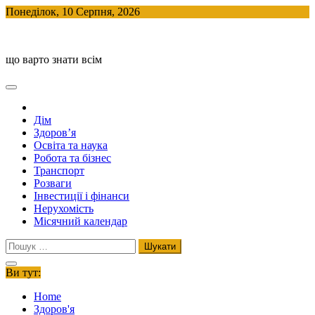
Skip
Понеділок, 10 Серпня, 2026
to
BlogHouse
content
що варто знати всім
Дім
Здоров’я
Освіта та наука
Робота та бізнес
Транспорт
Розваги
Інвестиції і фінанси
Нерухомість
Місячний календар
Пошук:
Ви тут:
Home
Здоров'я