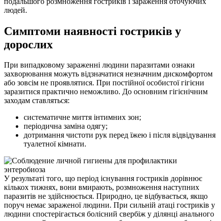
подальшого розмноження гостриків і зараження оточуючих
людей.
Симптоми наявності гостриків у
дорослих
При випадковому зараженні людини паразитами ознаки
захворювання можуть відзначатися незначним дискомфортом
або зовсім не проявлятися. При постійної особистої гігієни
заразитися практично неможливо. До основним гігієнічним
заходам ставляться:
систематичне миття інтимних зон;
періодична заміна одягу;
дотримання чистоти рук перед їжею і після відвідування
туалетної кімнати.
У результаті того, що період існування гостриків дорівнює
кількох тижнях, вони вмирають, розмноження наступних
паразитів не здійснюється. Природно, це відбувається, якщо
поруч немає зараженої людини. При сильній атаці гостриків у
людини спостерігається болісний свербіж у ділянці анального