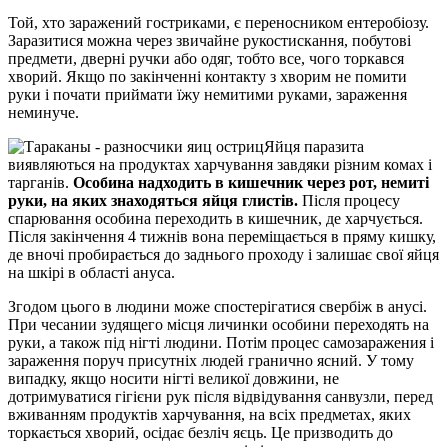
Той, хто заражений гостриками, є переносником ентеробіозу.
Заразитися можна через звичайне рукостискання, побутові
предмети, дверні ручки або одяг, тобто все, чого торкався
хворий. Якщо по закінченні контакту з хворим не помити
руки і почати приймати їжу немитими руками, зараження
неминуче.
Яйця паразита
виявляються на продуктах харчування завдяки різним комах і
тарганів.
Особина надходить в кишечник через рот, немиті
руки, на яких знаходяться яйця глистів.
Після процесу
спарювання особина переходить в кишечник, де харчується.
Після закінчення 4 тижнів вона переміщається в пряму кишку,
де вночі пробирається до заднього проходу і залишає свої яйця
на шкірі в області ануса.
Згодом цього в людини може спостерігатися свербіж в анусі.
При чесании зудящего місця личинки особини переходять на
руки, а також під нігті людини. Потім процес самозаражения і
зараження поруч присутніх людей гранично ясний. У тому
випадку, якщо носити нігті великої довжини, не
дотримуватися гігієни рук після відвідування санвузли, перед
вживанням продуктів харчування, на всіх предметах, яких
торкається хворий, осідає безліч яєць. Це призводить до