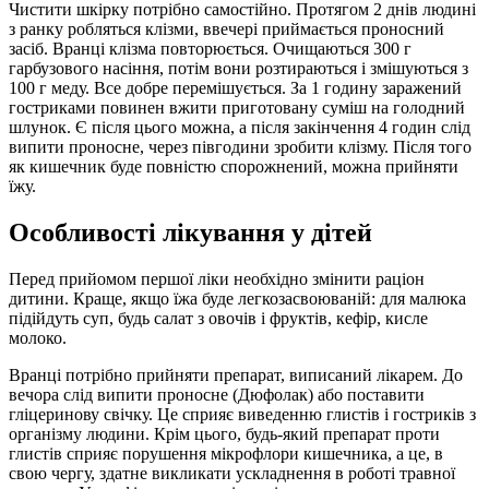
Чистити шкірку потрібно самостійно. Протягом 2 днів людині
з ранку робляться клізми, ввечері приймається проносний
засіб. Вранці клізма повторюється. Очищаються 300 г
гарбузового насіння, потім вони розтираються і змішуються з
100 г меду. Все добре перемішується. За 1 годину заражений
гостриками повинен вжити приготовану суміш на голодний
шлунок. Є після цього можна, а після закінчення 4 годин слід
випити проносне, через півгодини зробити клізму. Після того
як кишечник буде повністю спорожнений, можна прийняти
їжу.
Особливості лікування у дітей
Перед прийомом першої ліки необхідно змінити раціон
дитини. Краще, якщо їжа буде легкозасвоюваній: для малюка
підійдуть суп, будь салат з овочів і фруктів, кефір, кисле
молоко.
Вранці потрібно прийняти препарат, виписаний лікарем. До
вечора слід випити проносне (Дюфолак) або поставити
гліцеринову свічку. Це сприяє виведенню глистів і гостриків з
організму людини. Крім цього, будь-який препарат проти
глистів сприяє порушення мікрофлори кишечника, а це, в
свою чергу, здатне викликати ускладнення в роботі травної