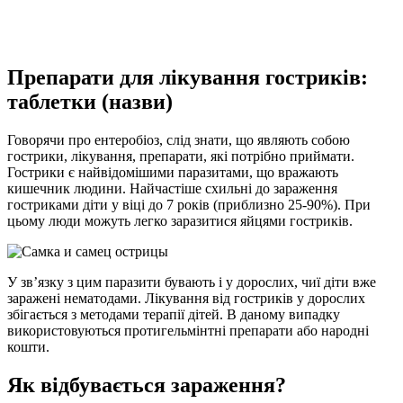
Препарати для лікування гостриків:
таблетки (назви)
Говорячи про ентеробіоз, слід знати, що являють собою
гострики, лікування, препарати, які потрібно приймати.
Гострики є найвідомішими паразитами, що вражають
кишечник людини. Найчастіше схильні до зараження
гостриками діти у віці до 7 років (приблизно 25-90%). При
цьому люди
можуть легко заразитися яйцями гостриків.
У зв’язку з цим паразити бувають і у дорослих, чиї діти вже
заражені нематодами. Лікування від гостриків у дорослих
збігається з методами терапії дітей. В даному випадку
використовуються протигельмінтні препарати або народні
кошти.
Як відбувається зараження?