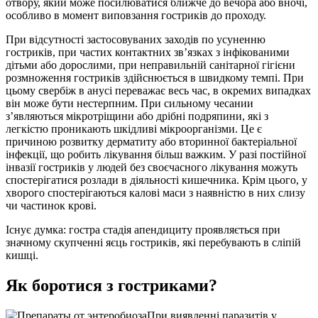
отвору, який може посилюватися ближче до вечора або вночі,
особливо в момент виповзання гостриків до проходу.
При відсутності застосовуваних заходів по усуненню
гостриків, при частих контактних зв’язках з інфікованими
дітьми або дорослими, при неправильній санітарної гігієни
розмноження гостриків здійснюється в швидкому темпі. При
цьому свербіж в анусі переважає весь час, в окремих випадках
він може бути нестерпним. При сильному чесании
з’являються мікротріщини або дрібні подряпини, які з
легкістю проникають шкідливі мікроорганізми. Це є
причиною розвитку дерматиту або вторинної бактеріальної
інфекції, що робить лікування більш важким. У разі постійної
інвазії гостриків у людей без своєчасного лікування можуть
спостерігатися розлади в діяльності кишечника. Крім цього, у
хворого спостерігаються калові маси з наявністю в них слизу
чи частинок крові.
Існує думка: гостра стадія апендициту проявляється при
значному скупченні яєць гостриків, які перебувають в сліпій
кишці.
Як боротися з гостриками?
При виявленні паразитів у