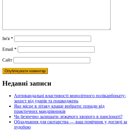
Ім'я
*
Email
*
Сайт
Недавні записи
Антивандальні властивості монолітного полікарбонату:
захист від ударів та пошкоджень
Яке місце в літаку краще вибрати: поради від
практичних мандрівників
Чи безпечно залишати лежачого хворого в пансіонаті?
Обладнання для скотарства — ваш помічник у догляді за
худобою