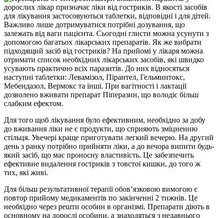
дорослих лікар призначає ліки від гостриків. В якості засобів
для лікування застосовуються таблетки, відповідні і для дітей.
Важливо лише дотримуватися потрібні дозування, що
залежать від ваги пацієнта. Сьогодні глисти можна усунути з
допомогою багатьох лікарських препаратів. Як же вибрати
підходящий засіб від гостриків? На прийомі у лікаря можна
отримати список необхідних лікарських засобів, які швидко
усувають практично всіх паразитів. До них відносяться
наступні таблетки: Левамізол, Пірантел, Гельминтокс,
Мебендазол, Вермокс та інші. При вагітності і лактації
дозволено вживати препарат Піперазин, що володіє більш
слабким ефектом.
Для того щоб лікування було ефективним, необхідно за добу
до вживання ліки не є продукти, що сприяють зміцненню
стільця. Увечері краще приготувати легкий вечерю. На другий
день з ранку потрібно прийняти ліки, а до вечора випити будь-
який засіб, що має проносну властивість. Це забезпечить
ефективне видалення гостриків з товстої кишки, до того ж
тих, які живі.
Для більш результативної терапії обов’язковою вимогою є
повтор прийому медикаментів по закінченні 2 тижнів. Це
необхідно через решти особин в організмі. Препарати діють в
основному на дорослі особини, а знаходяться з недавнього