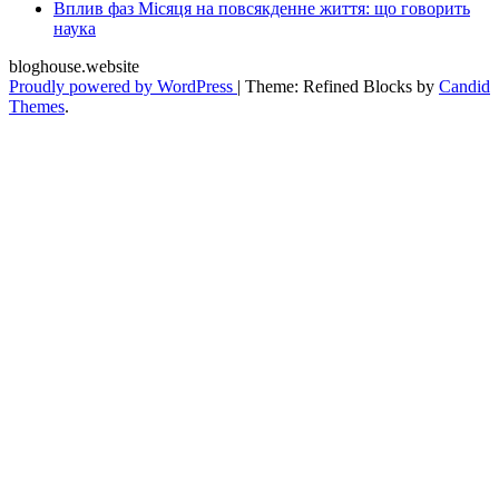
Вплив фаз Місяця на повсякденне життя: що говорить
наука
bloghouse.website
Proudly powered by WordPress
|
Theme: Refined Blocks by
Candid
Themes
.