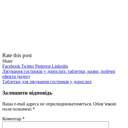
Rate this post
Share
Facebook
Twitter
Pinterest
Linkedin
Навігація
Лікування гостриків у дорослих: таблетки, назви, побічні
ефекти (відео)
записів
Таблетки для лікування гостриків у дорослих
Залишити відповідь
Ваша e-mail адреса не оприлюднюватиметься.
Обов’язкові
поля позначені
*
Коментар
*