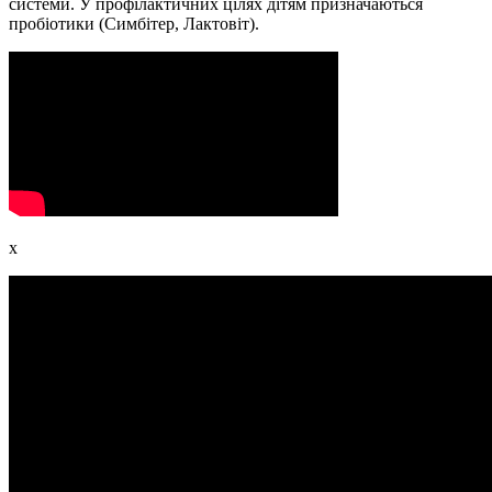
системи. У профілактичних цілях дітям призначаються
пробіотики (Симбітер, Лактовіт).
x