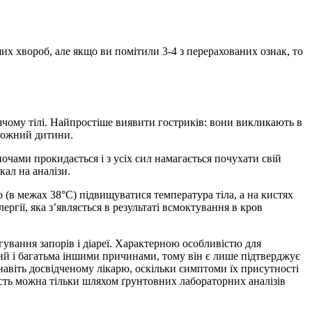
их хвороб, але якщо ви помітили 3-4 з перерахованих ознак, то
ячому тілі. Найпростіше виявити гостриків: вони викликають в
ивожний дитини.
чами прокидається і з усіх сил намагається почухати свій
кал на аналізи.
(в межах 38°С) підвищуватися температура тіла, а на кистях
гії, яка з’являється в результаті всмоктування в кров
ргування запорів і діареї. Характерною особливістю для
ний і багатьма іншими причинами, тому він є лише підтверджує
навіть досвідченому лікарю, оскільки симптоми їх присутності
ість можна тільки шляхом ґрунтовних лабораторних аналізів