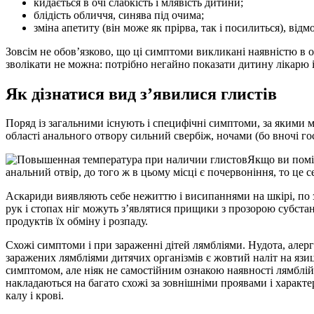
кидається в очі слабкість і млявість дитини;
блідість обличчя, синява під очима;
зміна апетиту (він може як прірва, так і посилиться), від
Зовсім не обов’язково, що ці симптоми викликані наявністю в о
зволікати не можна: потрібно негайно показати дитину лікарю і
Як дізнатися вид з’явилися глистів
Поряд із загальними існують і специфічні симптоми, за якими 
області анального отвору сильний свербіж, ночами (бо вночі г
Якщо ви поміт
анальний отвір, до того ж в цьому місці є почервоніння, то це
Аскариди виявляють себе нежиттю і висипаннями на шкірі, по з
рук і стопах ніг можуть з’являтися прищики з прозорою субстан
продуктів їх обміну і розпаду.
Схожі симптоми і при зараженні дітей лямбліями. Нудота, алергіч
заражених лямбліями дитячих організмів є жовтий наліт на язи
симптомом, але ніяк не самостійним ознакою наявності лямблій 
накладаються на багато схожі за зовнішніми проявами і характ
калу і крові.