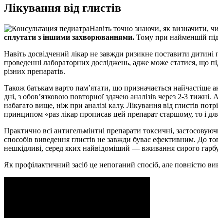
Лікування від глистів
Навіть точно знаючи, як визначити, ч
сплутати з іншими захворюваннями.
Тому при найменшій підо
Навіть досвідчений лікар не завжди ризикне поставити дитині п
проведенні лабораторних досліджень, адже може статися, що пі
різних препаратів.
Також батькам варто пам’ятати, що призначається найчастіше ан
дні, з обов’язковою повторної здачею аналізів через 2-3 тижні.
набагато вище, ніж при аналізі калу. Лікування від глистів по
принципом «раз лікар прописав цей препарат старшому, то і д
Практично всі антигельмінтні препарати токсичні, застосовуючи
способів виведення глистів не завжди буває ефективним. До того
нешкідливі, серед яких найвідоміший — вживання сирого гарбу
Як профілактичний засіб це непоганий спосіб, але повністю ви