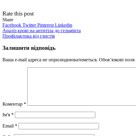
Rate this post
Share
Facebook
Twitter
Pinterest
Linkedin
Навігація
Аналіз крові на антитіла до гельмінта
Профілактика від глистів
записів
Залишити відповідь
Ваша e-mail адреса не оприлюднюватиметься.
Обов’язкові поля
Коментар
*
Ім'я
*
Email
*