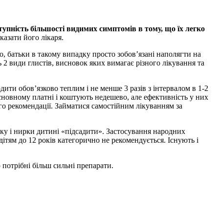
тупність більшості видимих симптомів в тому, що їх легко
казати його лікаря.
о, батьки в такому випадку просто зобов’язані наполягти на
2 види глистів, висновок яких вимагає різного лікування та
ити обов’язково теплим і не менше 3 разів з інтервалом в 1-2
 основному платні і коштують недешево, але ефективність у них
ого рекомендації. Займатися самостійним лікуванням за
нку і нирки дитині «підсадити». Застосування народних
 дітям до 12 років категорично не рекомендується. Існують і
 потрібні більш сильні препарати.