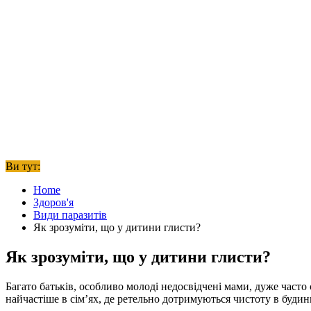
Ви тут:
Home
Здоров'я
Види паразитів
Як зрозуміти, що у дитини глисти?
Як зрозуміти, що у дитини глисти?
Багато батьків, особливо молоді недосвідчені мами, дуже часто
найчастіше в сім’ях, де ретельно дотримуються чистоту в будин