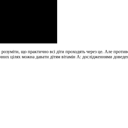
озуміти, що практично всі діти проходять через це. Але против
ичних цілях можна давати дітям вітамін А: дослідженнями доведе