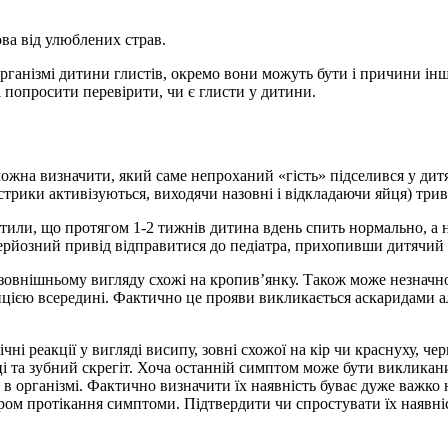
мова від улюблених страв.
рганізмі дитини глистів, окремо вони можуть бути і причини інш
 попросити перевірити, чи є глисти у дитини.
можна визначити, який саме непроханий «гість» підселився у дит
острики активізуються, виходячи назовні і відкладаючи яйця) тр
или, що протягом 1-2 тижнів дитина вдень спить нормально, а но
 серйозний привід відправитися до педіатра, прихопивши дитячий 
овнішньому вигляду схожі на кропив’янку. Також може незначно 
цією всередині. Фактично це прояви викликається аскаридами алер
ні реакції у вигляді висипу, зовні схожої на кір чи краснуху, че
ці та зубний скрегіт. Хоча останній симптом може бути виклика
в організмі. Фактично визначити їх наявність буває дуже важко 
ером протікання симптоми. Підтвердити чи спростувати їх наявн