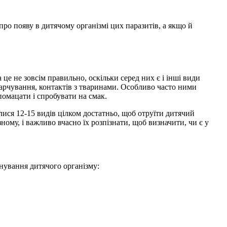
про появу в дитячому організмі цих паразитів, а якщо й
 це не зовсім правильно, оскільки серед них є і інші види
харчування, контактів з тваринами. Особливо часто ними
помацати і спробувати на смак.
лися 12-15 видів цілком достатньо, щоб отруїти дитячий
ому, і важливо вчасно їх розпізнати, щоб визначити, чи є у
іонування дитячого організму: