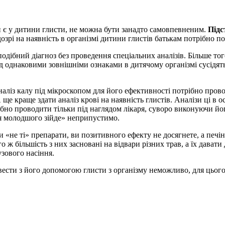
и є у дитини глисти, не можна бути занадто самовпевненим.
Підс
зрі на наявність в організмі дитини глистів батькам потрібно по
одібний діагноз без проведення спеціальних аналізів. Більше тог
д однаковими зовнішніми ознаками в дитячому організмі сусідять 
аліз калу під мікроскопом для його ефективності потрібно провод
 А ще краще здати аналіз крові на наявність глистів. Аналізи ці в
трібно проводити тільки під наглядом лікаря, суворо виконуючи й
ля молодшого зійде» неприпустимо.
 «не ті» препарати, ви позитивного ефекту не досягнете, а печі
 ж більшість з них засновані на відвари різних трав, а їх давати
зового насіння.
вести з його допомогою глисти з організму неможливо, для цього