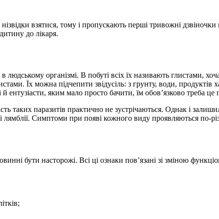
 нізвідки взятися, тому і пропускають перші тривожні дзвіночки 
дитину до лікаря.
в людському організмі. В побуті всіх їх називають глистами, хоча
тами. Їх можна підчепити звідусіль: з грунту, води, продуктів 
й ентузіасти, яким мало просто бачити, їм обов’язково треба це 
ість таких паразитів практично не зустрічаються. Однак і залиши
і лямблії. Симптоми при появі кожного виду проявляються по-різн
 повинні бути насторожі. Всі ці ознаки пов’язані зі зміною функц
ітків;