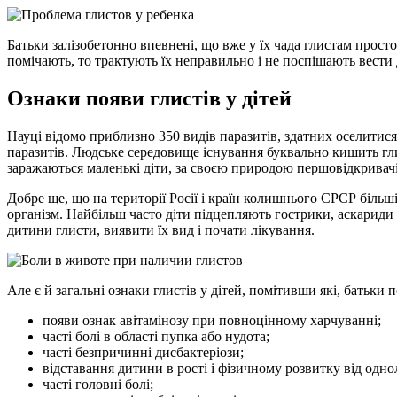
Батьки залізобетонно впевнені, що вже у їх чада глистам просто
помічають, то трактують їх неправильно і не поспішають вести 
Ознаки появи глистів у дітей
Науці відомо приблизно 350 видів паразитів, здатних оселитися 
паразитів. Людське середовище існування буквально кишить глис
заражаються маленькі діти, за своєю природою першовідкривачі 
Добре ще, що на території Росії і країн колишнього СРСР більш
організм. Найбільш часто діти підцепляють гострики, аскариди 
дитини глисти, виявити їх вид і почати лікування.
Але є й загальні ознаки глистів у дітей, помітивши які, батьки
появи ознак авітамінозу при повноцінному харчуванні;
часті болі в області пупка або нудота;
часті безпричинні дисбактеріози;
відставання дитини в рості і фізичному розвитку від однол
часті головні болі;