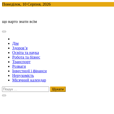
Skip
Понеділок, 10 Серпня, 2026
to
BlogHouse
content
що варто знати всім
Дім
Здоров’я
Освіта та наука
Робота та бізнес
Транспорт
Розваги
Інвестиції і фінанси
Нерухомість
Місячний календар
Пошук: