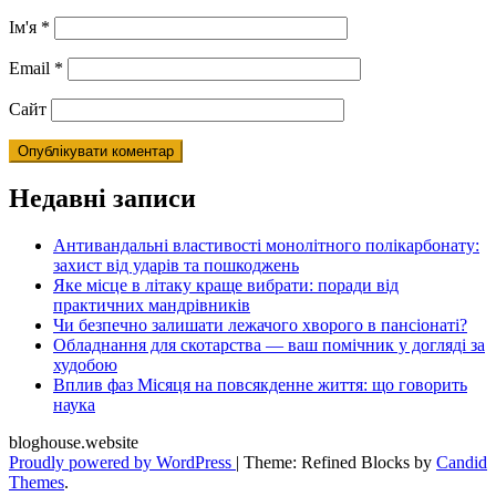
Ім'я
*
Email
*
Сайт
Недавні записи
Антивандальні властивості монолітного полікарбонату:
захист від ударів та пошкоджень
Яке місце в літаку краще вибрати: поради від
практичних мандрівників
Чи безпечно залишати лежачого хворого в пансіонаті?
Обладнання для скотарства — ваш помічник у догляді за
худобою
Вплив фаз Місяця на повсякденне життя: що говорить
наука
bloghouse.website
Proudly powered by WordPress
|
Theme: Refined Blocks by
Candid
Themes
.