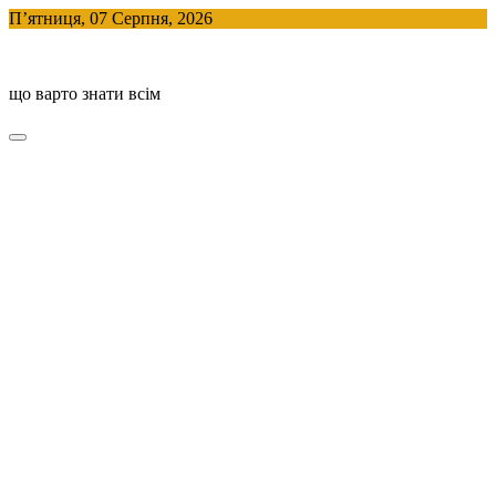
Skip
П’ятниця, 07 Серпня, 2026
to
BlogHouse
content
що варто знати всім