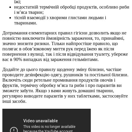
їжі;
недостатній термічній обробці продуктів, особливо риби
і м’яса тварин;
тісній взаємодії з хворими глистами людьми і
тваринами.
Дотримання елементарних правил гігієни дозволить якщо не
повністю виключити ймовірність зараження, то, принаймні,
значно знизити ризики. Тільки найпростіше правило, що
полягає в обов’язковому миття рук перед їжею як після
повернення з вулиці, так і після відвідування туалету, убереже
вас в 90% випадках від зараження гельмінтами.
Додайте до цього правилу щоденну зміну білизни, частіше
проводите дезінфекцію одягу, рушників та постільної білизни.
Включіть сюди ретельне промивання продуктів овочів і
фруктів, термічну обробку м’яса та риби і про паразитів ви
зможете забути. Якщо з вами живуть домашні тварини,
регулярно виводите паразитів у них таблетками, застосовуйте
інші засоби.