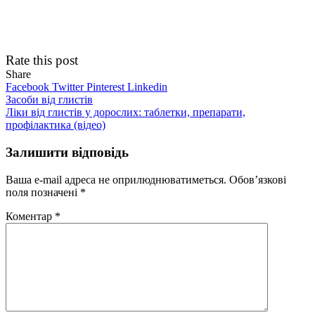
Rate this post
Share
Facebook
Twitter
Pinterest
Linkedin
Навігація
Засоби від глистів
Ліки від глистів у дорослих: таблетки, препарати,
записів
профілактика (відео)
Залишити відповідь
Ваша e-mail адреса не оприлюднюватиметься.
Обов’язкові
поля позначені
*
Коментар
*