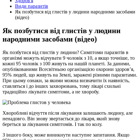
Здоров'я
Види паразитів
Як позбутися від глистів у людини народними засобами
(відео)
Як позбутися від глистів у людини
народними засобами (відео)
Як позбутися від глистів у людини? Симптоми паразитів в
організмі можуть відчувати 9 чоловік з 10, а якщо точніше, то
кожні 95 чоловік з 100 живуть на нашій планеті. За даними,
опублікованими Всесвітньою організацією охорони здоров’я,
95% людей, що живуть на Землі, заражені
різними паразитами.
При цьому ознаки, за якими можна визначити їх наявність,
ставляться і до інших захворювань, тому лікарі схильні
традиційно лікувати симптоми, а не хворобу.
Хворобливі відчуття після лікування залишають людину, але
ненадовго. Він знову звертається до лікаря, який знову
береться за лікування симптомів. І так по колу.
З іншого боку, може виникнути наступне запитання. Якщо