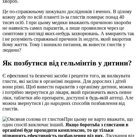
хвороб.
Це по-справжньому шокувало дослідників і вчених. В цілому
кожну добу по всій планеті із-за глистів помирає понад 40
тисяч осіб. І при цьому медики вважають причиною хвороби
не наявність самих паразитів, а лише проявилися через це
симптоми у вигляді яких-небудь захворювань. А вмирають так
і не розуміють справжньої причини їх недуги, який вкоротив
йому життя. Тому і виникло питання, як вивести глистів у
людини?
Як позбутися від гельмінтів у дитини?
Є ефективні та безпечні засоби і рецепти того, як вилікувати
глисти, які засіли в організмі людини. Для дорослих і дітей
вони різні. Щоб вивести паразитів з організму дитини, можна
і потрібно звернутися до лікаря, який призначить якесь певне
ліки, таблетки або препарати, доступні в будь-якій аптеці. Але
можна звернутися і до народних способів позбавлення від
глистів.
При цьому не варто вважати, що
один спосіб виключає інший.
Якщо боротьба з глистами в
організмі буде проходити комплексно, то це тільки
підвищить ефективність позбавлення від них.
Лікування від