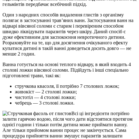
гельмінтів передбачає всебічний підхід.
Один з народних способів видалення глистів з організму
полягає в застосуванні трав’яних ванн. Застосування ванн на
відварі вівсяної соломи є старим і перевіреним способом
швидко ліквідувати паразитів через шкіру. Даний спосіб є
дуже ефективним для заспокоєння невротичного дитини.
Розраховуйте на те, що для досягнення очікуваного ефекту
купатися дитині в такій ванні доведеться досить довго — не
менше 2 годин.
Ванна готується на основі теплого відвару, в який входить 4
столові ложки вівсяної соломи. Підійдуть і інші спеціально
підготовлені трави, такі як:
стручкова квасоля, її потрібно 7 столових ложок;
живокіст — 2 столові ложки;
чистотіл — 4 столові ложки;
чебрець — 3 столові ложки.
Всі ці інгредієнти потрібно
залити гарячою водою, після чого дати відстоятися протягом
однієї години і тільки потім дитина може приймати ванну.
Але тільки прийомом ванни процес не закінчується. Сама
процедура прийняття ванни змушує паразитів залишати