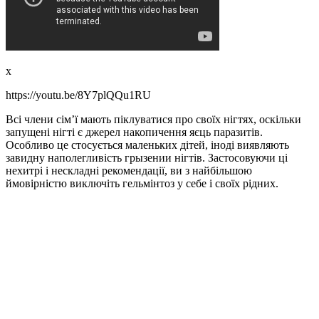
x
https://youtu.be/8Y7plQQu1RU
Всі члени сім’ї мають піклуватися про своїх нігтях, оскільки
запущені нігті є джерел накопичення яєць паразитів.
Особливо це стосується маленьких дітей, іноді виявляють
завидну наполегливість грызении нігтів. Застосовуючи ці
нехитрі і нескладні рекомендації, ви з найбільшою
ймовірністю виключіть гельмінтоз у себе і своїх рідних.