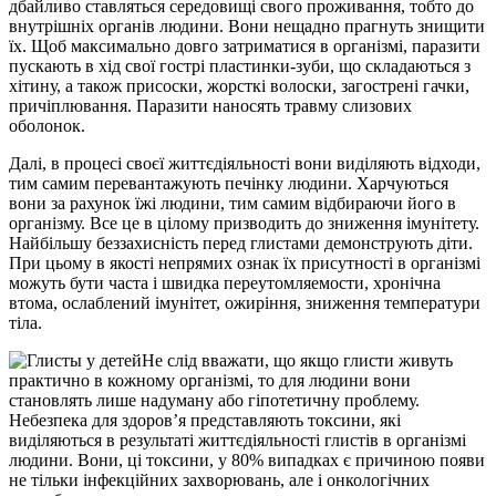
дбайливо ставляться середовищі свого проживання, тобто до
внутрішніх органів людини. Вони нещадно прагнуть знищити
їх. Щоб максимально довго затриматися в організмі, паразити
пускають в хід свої гострі пластинки-зуби, що складаються з
хітину, а також присоски, жорсткі волоски, загострені гачки,
причіплювання. Паразити наносять травму слизових
оболонок.
Далі, в процесі своєї життєдіяльності вони виділяють відходи,
тим самим перевантажують печінку людини. Харчуються
вони за рахунок їжі людини, тим самим відбираючи його в
організму. Все це в цілому призводить до зниження імунітету.
Найбільшу беззахисність перед глистами демонструють діти.
При цьому в якості непрямих ознак їх присутності в організмі
можуть бути часта і швидка переутомляемости, хронічна
втома, ослаблений імунітет, ожиріння, зниження температури
тіла.
Не слід вважати, що якщо глисти живуть
практично в кожному організмі, то для людини вони
становлять лише надуману або гіпотетичну проблему.
Небезпека для здоров’я представляють токсини, які
виділяються в результаті життєдіяльності глистів в організмі
людини. Вони, ці токсини, у 80% випадках є причиною появи
не тільки інфекційних захворювань, але і онкологічних