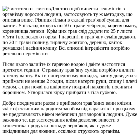
Для того щоб вивести гельмінтів з
організму дорослої людини, застосовують ту ж методику, що
описана вище. Різниця тільки в складі трав’яної суміші для
ванни. У її склад входять по 50 г трави чебрецю, кореня оману,
кореневища лепехи. Крім цих трав слід додати по 25 г листя
м’яти і волоського горіха. І нарешті, в трав’яну суміш додають
по 20 г трави полину, тирличу жовтого, деревію, квіток
ромашки і насіння кмину. Всі описані інгредієнти потрібно
ретельно перемішати.
Після цього залийте їх гарячою водою і дайте настоятися
протягом години. Отриману трав’яну суміш потрібно вилити
в теплу ванну. Як і в попередньому випадку, ванну доведеться
приймати не менше 2 годин, після натерти руки, спину і плечі
медом, а при появі на шкірному покриві паразитів посипати
борошном. Утворилася кірку прибрати з тіла губкою.
Добре поєднувати разом з прийомом трав’яних ванн клізми,
які є ефективним народним засобом від паразитів і при цьому
не представляють ніякої небезпеки для здоров’я людини. Дуже
важливо те, що застосування клізм дозволяє вивести з
кишечника продукти розпаду черв’яків, які є дуже
шкідливими для людини, оскільки отруюють організм.