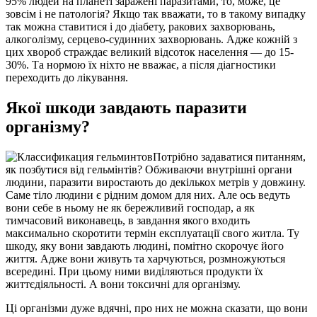
95% людей на планеті заражені паразитами, то, може, це
зовсім і не патологія? Якщо так вважати, то в такому випадку
так можна ставитися і до діабету, ракових захворювань,
алкоголізму, серцево-судинних захворювань. Адже кожній з
цих хвороб страждає великий відсоток населення — до 15-
30%. Та нормою їх ніхто не вважає, а після діагностики
переходить до лікування.
Якої шкоди завдають паразити
організму?
Потрібно задаватися питанням,
як позбутися від гельмінтів? Обживаючи внутрішні органи
людини, паразити виростають до декількох метрів у довжину.
Саме тіло людини є рідним домом для них. Але ось ведуть
вони себе в ньому не як бережливий господар, а як
тимчасовий виконавець, в завдання якого входить
максимально скоротити термін експлуатації свого житла. Ту
шкоду, яку вони завдають людині, помітно скорочує його
життя. Адже вони живуть та харчуються, розмножуються
всередині. При цьому ними виділяються продукти їх
життєдіяльності. А вони токсичні для організму.
Ці організми дуже вдячні, про них не можна сказати, що вони