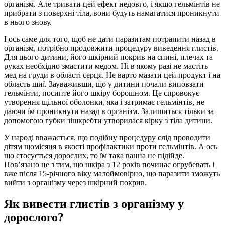
організм. Але тривати цей ефект недовго, і якщо гельмінтів не
прибрати з поверхні тіла, вони будуть намагатися проникнути
в нього знову.
І ось саме для того, щоб не дати паразитам потрапити назад в
організм, потрібно продовжити процедуру виведення глистів.
Для цього дитини, його шкірний покрив на спині, плечах та
руках необхідно змастити медом. Ні в якому разі не мастіть
мед на груди в області серця. Не варто мазати цей продукт і на
область шиї. Зауваживши, що у дитини почали виповзати
гельмінти, посипте його шкіру борошном. Це спровокує
утворення щільної оболонки, яка і затримає гельмінтів, не
даючи їм проникнути назад в організм. Залишиться тільки за
допомогою губки зішкребти утворилася кірку з тіла дитини.
У народі вважається, що подібну процедуру слід проводити
дітям щомісяця в якості профілактики проти гельмінтів. А ось
що стосується дорослих, то їм така ванна не підійде.
Пов’язано це з тим, що шкіра з 12 років починає огрубевать і
вже після 15-річного віку малоймовірно, що паразити зможуть
вийти з організму через шкірний покрив.
Як вивести глистів з організму у
дорослого?