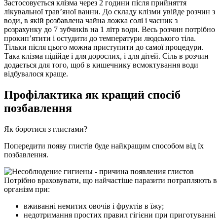
Застосовується клізма через 2 години після прийняття
лікувальної трав’яної ванни. До складу клізми увійде розчин з
води, в якій розбавлена чайна ложка солі і часник з
розрахунку до 7 зубчиків на 1 літр води. Весь розчин потрібно
прокип’ятити і остудити до температури людського тіла.
Тільки після цього можна приступити до самої процедури.
Така клізма підійде і для дорослих, і для дітей. Сіль в розчин
додається для того, щоб в кишечнику всмоктування води
відбувалося краще.
Профілактика як кращий спосіб
позбавлення
Як боротися з глистами?
Попередити появу глистів буде найкращим способом від їх
позбавлення.
Потрібно враховувати, що найчастіше паразити потрапляють в
організм при:
вживанні немитих овочів і фруктів в їжу;
недотримання простих правил гігієни при приготуванні