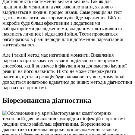
Достовірність обстеження вельми велика. Так як для
працівників медицини дуже важливо знати, як довго
відбувається в людині процес інвазії. Саме реакція на тест
здатна визначити, як скороминуще йде зараження. ІФА на
мікробів буде більш ефективним з додатковими
лабораторними дослідженнями, які допомагають виявити
наявність личинок і відкладені яйця. Тести проводяться
багаторазово в різні періоди для відстеження паразитарної
життєдіяльності.
Але і такий метод має негативні моменти. Виявлення
паразитів при такому тестуванні відбувається непрямим
способом, який визначає інфікування за допомогою імунної
реакції на його наявність. Ніхто не може стверджувати
напевно, що така реакція буде однаковою у всіх, тому іноді
доводиться додатково вдаватися до інших методів діагностики
паразитів в організмі.
Біорезонансна діагностика
Застосування комп’ютерних
технологій для виявлення чужорідних інфекцій в організмі
людини стало найбільш ефективним. Біорезонансна
діагностика отримала широке розповсюдження завдяки
точному і безкровного методом виявлення хвороботворних