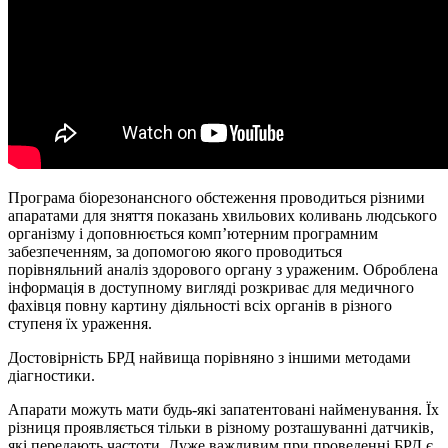
Програма біорезонансного обстеження проводиться різними
апаратами для зняття показань хвильових коливань людського
організму і доповнюється комп’ютерним програмним
забезпеченням, за допомогою якого проводиться
порівняльний аналіз здорового органу з ураженим. Оброблена
інформація в доступному вигляді розкриває для медичного
фахівця повну картину діяльності всіх органів в різного
ступеня їх ураження.
Достовірність БРД найвища порівняно з іншими методами
діагностики.
Апарати можуть мати будь-які запатентовані найменування. Їх
різниця проявляється тільки в різному розташуванні датчиків,
які передають частоти. Дуже важливим при проведенні БРД є