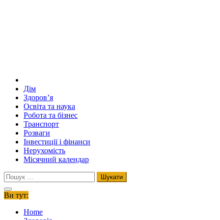
Дім
Здоров’я
Освіта та наука
Робота та бізнес
Транспорт
Розваги
Інвестиції і фінанси
Нерухомість
Місячний календар
Пошук:
Ви тут:
Home