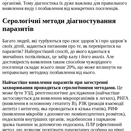
організмі. Тому діагностика їх дуже важлива для правильного
виявлення виду і позбавлення від конкретних поселенців.
Серологічні методи діагностування
паразитів
Багато людей, які турбуються про своє здоров’я і про здоров’я
своїх дітей, задаються питанням про те, як перевіритися на
паразитів? Найпростіший спосіб, до якого вдаються в
звичайних поліклініках, це забір калу і його аналіз. Але
достовірність виявлення таким способом чужорідного
поселенця складає всього лише 20%, що може вплинути на
неправильну методику позбавлення від нього.
Найчастіше виявлення паразитів при загостренні
захворювання проводиться серологічними методами.
Це
може бути УЗД, рентгенологічне дослідження (найчастіше
застосовується для виявлення мікроорганізмів в легких), РНГА
(виявлення в основному гепатиту В), РЗК (реакція взаємодії
антитіл і антигену, яка проводиться в кілька етапів), РИФ
(виявлення мікробів з допомогою люмінесцентних розміток),
ендоскопія внутрішніх органів, эндобиопсия з парканом
зразка тканини за допомогою ендоскопа, ПЛР (ефективний
метод, що дозволяє розпізнати паразитарну особина на рівні