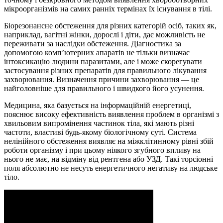
мікроорганізмів на самих ранніх термінах їх існування в тілі.
Біорезонансне обстеження для різних категорій осіб, таких як,
наприклад, вагітні жінки, дорослі і діти, дає можливість не
переживати за наслідки обстеження. Діагностика за
допомогою комп’ютерних апаратів не тільки визначає
інтоксикацію людини паразитами, але і може скорегувати
застосування різних препаратів для правильного лікування
захворювання. Визначення причини захворювання — це
найголовніше для правильного і швидкого його усунення.
Медицина, яка базується на інформаційній енергетиці,
пояснює високу ефективність виявлення проблем в організмі з
хвильовим випромінення частинок тіла, які мають різні
частоти, властиві будь-якому біологічному суті. Система
нелінійного обстеження виявляє на міжклітинному рівні збій
роботи організму і при цьому ніякого згубного впливу на
нього не має, на відміну від рентгена або УЗД. Такі торсіонні
поля абсолютно не несуть енергетичного негативу на людське
тіло.