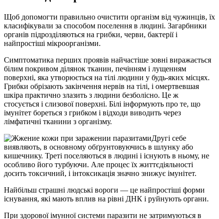
Щоб допомогти правильно очистити організм від чужинців, їх
класифікували за способом поселення в людині. Загарбники
органів підрозділяються на грибки, черви, бактерії і
найпростіші мікроорганізми.
Симптоматика перших проявів найчастіше зовні виражається
білим покривом ділянок тканин, печінням і лущенням
поверхні, яка утворюється на тілі людини у будь-яких місцях.
Грибки обрізають закінчення нервів на тілі, і омертвевшая
шкіра практично злазить з людини безболісно. Це ж
стосується і слизової поверхні. Білі інформують про те, що
імунітет бореться з грибком і відходи виводить через
лімфатичні тканини з організму.
Другі себе
виявляють, в основному обґрунтовуючись в шлунку або
кишечнику. Треті поселяються в людині і існують в ньому, не
особливо його турбуючи. Але процес їх життєдіяльності
досить токсичний, і інтоксикація значно знижує імунітет.
Найбільш страшні людські вороги — це найпростіші форми
існування, які мають вплив на рівні ДНК і руйнують органи.
При здорової імунної системи паразити не затримуються в