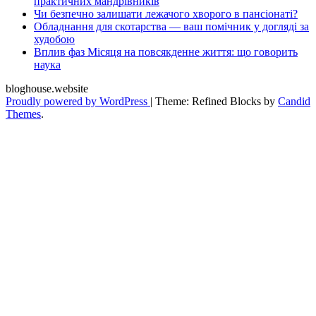
практичних мандрівників
Чи безпечно залишати лежачого хворого в пансіонаті?
Обладнання для скотарства — ваш помічник у догляді за
худобою
Вплив фаз Місяця на повсякденне життя: що говорить
наука
bloghouse.website
Proudly powered by WordPress
|
Theme: Refined Blocks by
Candid
Themes
.