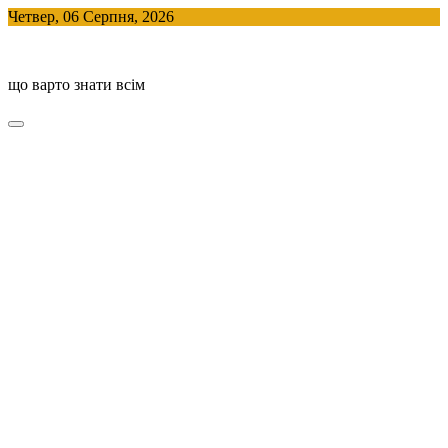
Skip
Четвер, 06 Серпня, 2026
to
BlogHouse
content
що варто знати всім