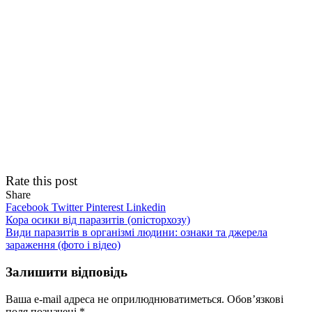
Rate this post
Share
Facebook
Twitter
Pinterest
Linkedin
Навігація
Кора осики від паразитів (опісторхозу)
Види паразитів в організмі людини: ознаки та джерела
записів
зараження (фото і відео)
Залишити відповідь
Ваша e-mail адреса не оприлюднюватиметься.
Обов’язкові
поля позначені
*