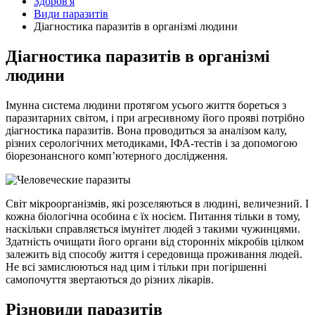
Здоров'я
Види паразитів
Діагностика паразитів в організмі людини
Діагностика паразитів в організмі
людини
Імунна система людини протягом усього життя бореться з
паразитарних світом, і при агресивному його прояві потрібно
діагностика паразитів. Вона проводиться за аналізом калу,
різних серологічних методиками, ІФА-тестів і за допомогою
біорезонансного комп’ютерного
дослідження.
Світ мікроорганізмів, які розселяються в людині, величезний. І
кожна біологічна особина є їх носієм. Питання тільки в тому,
наскільки справляється імунітет людей з такими чужинцями.
Здатність очищати його органи від сторонніх мікробів цілком
залежить від способу життя і середовища проживання людей.
Не всі замислюються над цим і тільки при погіршенні
самопочуття звертаються до різних лікарів.
Різновиди паразитів