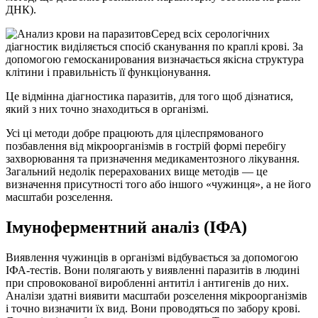
ДНК).
Серед всіх серологічних
діагностик виділяється спосіб сканування по краплі крові. За
допомогою гемосканирования визначається якісна структура
клітини і правильність її функціонування.
Це відмінна діагностика паразитів, для того щоб дізнатися,
який з них точно знаходиться в організмі.
Усі ці методи добре працюють для цілеспрямованого
позбавлення від мікроорганізмів в гострій формі перебігу
захворювання та призначення медикаментозного лікування.
Загальний недолік перерахованих вище методів — це
визначення присутності того або іншого «чужинця», а не його
масштаби розселення.
Імуноферментний аналіз (ІФА)
Виявлення чужинців в організмі відбувається за допомогою
ІФА-тестів. Вони полягають у виявленні паразитів в людині
при спровокованої виробленні антитіл і антигенів до них.
Аналізи здатні виявити масштаби розселення мікроорганізмів
і точно визначити їх вид. Вони проводяться по забору крові.