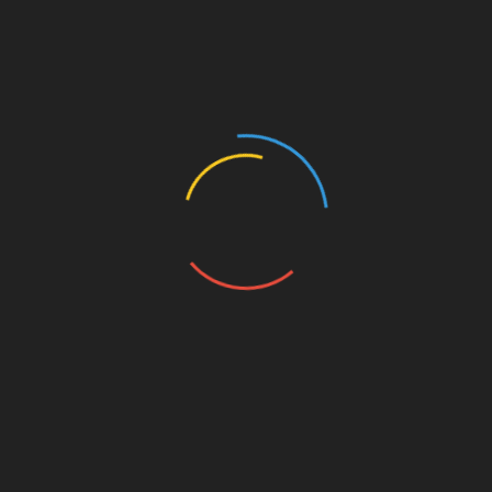
упаковку, яка повинна бути цілісною, без
вад і вм’ятин;
написи, код, інші елементи;
назва;
все має бути на своїх місцях.
Справж
ній Anti
Toxin Nano, на відміну від аналогів, не може
коштувати дешево, тому низька ціна повинна
насторожити. Крім того, обов’язково
препарат потрібно перевірити на:
консистенцію: вона повинна бути не
надто густої або рідкої;
не має різкого і неприємного запаху.