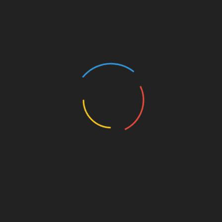
акуратно вставляють в задній прохід.
Проводити вечірнє спринцювання можна і за
допомогою розчину, приготованого з 1 ст. л.
риб’ячого жиру і алое з додаванням 5 ч. л.
свіжого яйця. Вже через 14 днів тріщини
загоюються, курс такого лікування – 13-15
процедур.
Повернутися до змісту
Інші народні варіанти
лікування
Можна виконувати лікування нориці прямої