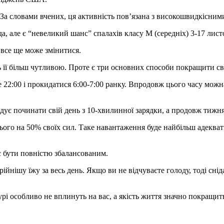
а. За словами вчених, ця активність пов’язана з високошвидкісни
а, але є “невеликий шанс” спалахів класу М (середніх) 3-17 лист
 все ще може змінитися.
 її більш чутливою. Проте є три основних способи покращити св
іше 22:00 і прокидатися 6:00-7:00 ранку. Впродовж цього часу мо
дує починати свій день з 10-хвилинної зарядки, а продовж тижня
усього на 50% своїх сил. Таке навантаження буде найбільш адеква
 бути повністю збалансованим.
орійнішу їжу за весь день. Якщо ви не відчуваєте голоду, тоді с
рі особливо не вплинуть на вас, а якість життя значно покращит