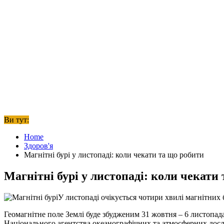
Ви тут:
Home
Здоров'я
Магнітні бурі у листопаді: коли чекати та що робити
Магнітні бурі у листопаді: коли чекати
У листопаді очікується чотири хвилі магнітних 
Геомагнітне поле Землі буде збудженим 31 жовтня – 6 листопада
Національного агентства океанографічних та атмосферних до