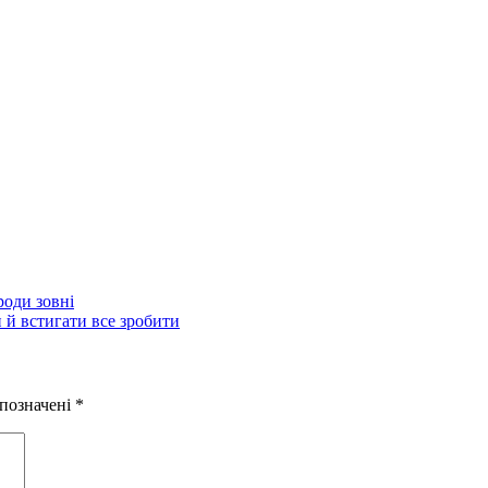
роди зовні
й встигати все зробити
 позначені
*