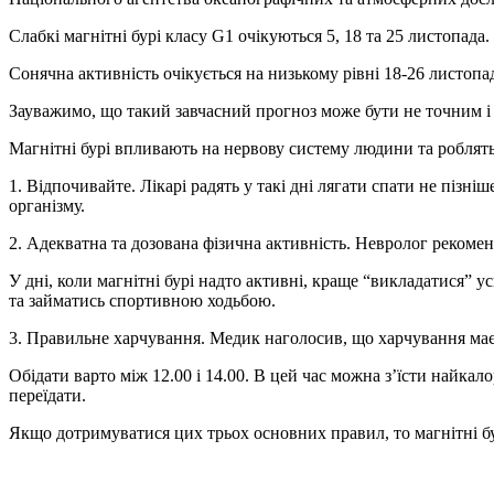
Слабкі магнітні бурі класу G1 очікуються 5, 18 та 25 листопад
Сонячна активність очікується на низькому рівні 18-26 листопад
Зауважимо, що такий завчасний прогноз може бути не точним і
Магнітні бурі впливають на нервову систему людини та роблять
1. Відпочивайте. Лікарі радять у такі дні лягати спати не пізн
організму.
2. Адекватна та дозована фізична активність. Невролог рекомен
У дні, коли магнітні бурі надто активні, краще “викладатися” 
та займатись спортивною ходьбою.
3. Правильне харчування. Медик наголосив, що харчування має
Обідати варто між 12.00 і 14.00. В цей час можна з’їсти найкал
переїдати.
Якщо дотримуватися цих трьох основних правил, то магнітні бу