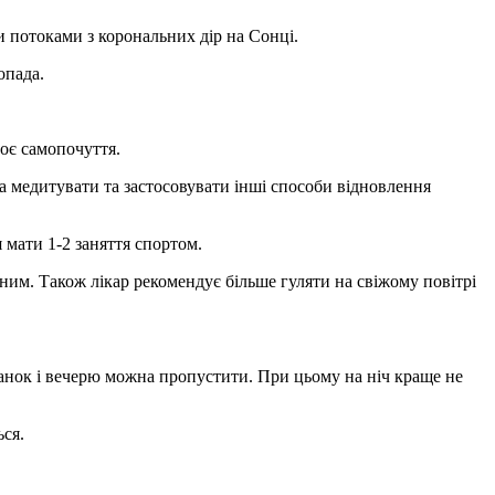
ми потоками з корональних дір на Сонці.
опада.
оє самопочуття.
жна медитувати та застосовувати інші способи відновлення
 мати 1-2 заняття спортом.
тним. Також лікар рекомендує більше гуляти на свіжому повітрі
ніданок і вечерю можна пропустити. При цьому на ніч краще не
ься.