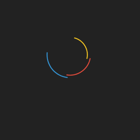
За допомогою цього ти можеш довести свої
когнітивні здібності до межі й цілком якісно
закривати необхідні завдання за короткий
проміжок часу.
Скільки часу виділяти глибокій
роботі
За словами самого Кела Ньюпорта, двох
проміжків по дві години на день має бути
достатньо для досягнення очевидних
результатів.
Тобто, всього чотири години максимальної
концентрації на день з необхідними
перервами на відпочинок зроблять з тебе
по-справжньому продуктивну людину, яка