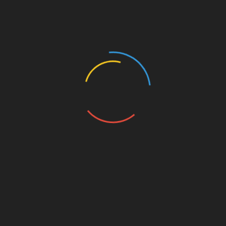
Для наступної вправи для очей потрібно
лише змалювати поглядом контури об’єктів,
які вас оточують. Це можуть бути шафа або
квіти. Після слід витягнути руки на відстань
близько 60 см від очей і підняти вказівні
пальці (відстань між пальцями повинно бути
не менше 40 см). Переводите погляд з
пальця на правій руці палець лівої. Після
цього не поспішаючи потрібно звести пальці.
Не відривайте погляду від них до тих пір,
поки вони не стикнуться. Таке вправу
необхідно повторити 10 разів.
Щоб ви не забували робити таку просту
зарядку кожний день, наклейте стікер на
комп’ютер з нагадуванням. Пам’ятайте, що