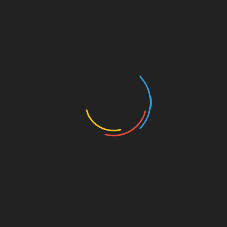
Кон’юнктивіт – це недуга, який може володіти
найрізноманітнішої етіологією. Симптоми:
почервоніння обох очей, підвищена
сльозотеча, світлобоязнь. Коли
представлений недуга має бактеріологічний
характер, цілком може виділятися гній. Коли
захворювання алергічного походження,
перерахований список симптомів додає ще
один – набряк. Навіть якщо лопнули судини
лише на одному оці, то все одно страждають
обидва ока. У такій ситуації необхідно
негайно звертатися до хорошого фахівця.
Кератит – досить серйозне захворювання.
Якщо вчасно не почати лікування, можна в
кінцевому підсумку втратити зір.