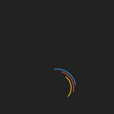
Що може діагностувати
лікар
Почервоніння ока може свідчити про
ускладнення, які утворилися на фоні грипу,
пневмонії, ангіни, паротиту або кору.
Така
хвороба
називає
ться
гострим
дакриоа
денитом
, коли
спостерігається почервоніння в області