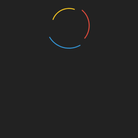
перед їх придбанням варто
проконсультуватися з лікарем. Окуляри-
тренажери також можуть використовуватися
при щоденній роботі по дому, перегляді
телевізора або читанні.
Повернутися до змісту
Хірургічні методи
лікування короткозорості
При сильній міопії виконання фізичних вправ
не допомагає усунути короткозорість,
необхідно хірургічне втручання.
Перед операцією пацієнти завжди проходять