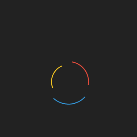
Транспорт
На авторынке
появился украинский
электромобиль за 170
тысяч грн
07.12.2021
Харьковская компания Vilkon представила
свой первый прототип доступного
электромобиля Lulida T6 с небывало низкой
ценой – всего 170 000 грн.
Читати далі