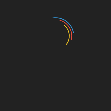
24В. Измерение емкости происходит в
ампер-часах (А/ч).
Для стандартной машины она составляет
40-130 А/ч, является показателем времени,
в течении которого устройство может
предоставлять необходимое количество
энергии. Измерение показателей
осуществляется при определенном
температурном режиме -20 градусов и
нагрузке (другие условия никак не подходят).
Главным показателем автомобильного
аккумулятора считается ток холодной
прокрутки (мощность, которую прибор отдает
в течение 30 секунд при температурном