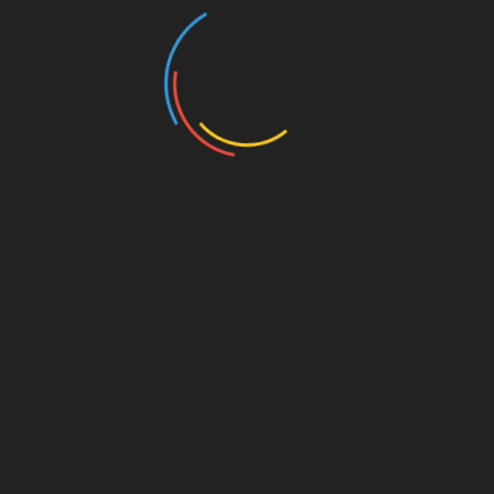
використовується в побуті.
Використання м’яти
Павуки не люблять запаху м’яти. Ви можете
купити суху м’яту і розсипати її в місцях, де
часто з’являються павуки.
Зберігання продуктів
Для того, щоб уникнути появи павуків вдома,
важливо дотримуватися правил зберігання
продуктів. Часто павуки з’являються там, де
є багато жирних слідів, тому ретельно мийте
посуд та прибирайте сліди їжі. Крім того, слід
зберігати продукти в герметичних
контейнерах або пакетах. Це запобігає