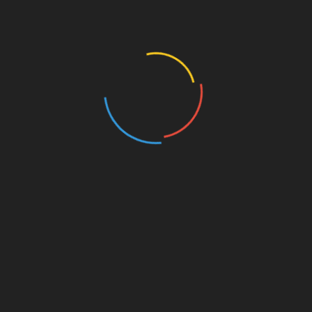
Насолоджуйтеся приємним ароматом, що
буде радувати вас і підіймати настрій.
5/5 - (1 vote)
SHARE
Facebook
Twitter
Pinterest
Linkedin
Навігація
Як легко почистити духовку та очистити
решітку духовки: прості та ефективні методи
записів