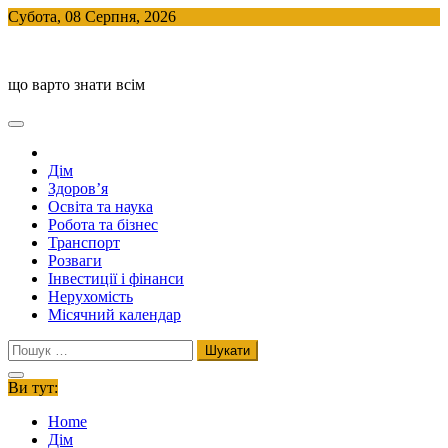
Skip
Субота, 08 Серпня, 2026
to
BlogHouse
content
що варто знати всім
Дім
Здоров’я
Освіта та наука
Робота та бізнес
Транспорт
Розваги
Інвестиції і фінанси
Нерухомість
Місячний календар
Пошук:
Ви тут:
Home
Дім