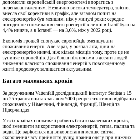
допомогли європейській енергосистемі впоратись з
перенавантаженням. Незвично висока температура, звісно,
внесла свої корективи в графік, але загалом попит на
електроенергію був меншим, ніж у минулі роки: середнє
погодинне споживання електроенергії в липні в Італії було на
4,4% нижче, а в Іспанії — на 3,6%, ніж у 2022 році.
Економія грошей спонукає європейців зменшувати
споживання енергії. Але зараз, у розпал літа, ціни на
електроенергію нижчі, ніж кілька місяців тому, проте це не
зупиняє європейців. Для більш ніж восьми з десяти людей
зниження власного споживання енергії в повсякденному
житті продовжує залишатися актуальним.
Багато маленьких кроків
За дорученням Vattenfall дослідницький інститут Statista з 15
по 25 травня опитав загалом 5000 репрезентативно відібраних
споживачів у Німеччині, Фінляндії, Франції, Швеції та
Нідерландах.
У всіх країнах споживачі роблять багато маленьких кроків,
щоб зменшити використання електроенергії, тепла, палива та
води. Це варіюється від використання менше світла,
скорочення часу прийняття душу, прання одягу при нижчих