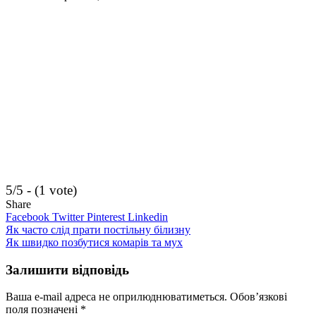
5/5 - (1 vote)
Share
Facebook
Twitter
Pinterest
Linkedin
Навігація
Як часто слід прати постільну білизну
Як швидко позбутися комарів та мух
записів
Залишити відповідь
Ваша e-mail адреса не оприлюднюватиметься.
Обов’язкові
поля позначені
*