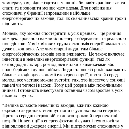
температурах, рідше їздити в машині або навіть раніше лягати
спати та проводити менше часу вдома. Для порівняння,
споживачі у Франції запровадили найбільше
енергозберігаючих заходів, тоді як скандинавські країни трохи
відстають.
Модель, яку можна спостерігати в усіх країнах, – це різниця
між декларованою важливістю енергозбереження та реальною
поведінкою. У всіх вікових групах економія енергії вважається
дуже важливою. Але чим старші люди, тим більше
енергозберігаючих заходів вони вживають. Це також включає
інвестиції в невеликі енергозберігаючі функції, такі як
світлодіодні ліхтарі, розподільчі вилки з вимикачами або
водозберігаючі душові лійки. Люди старше 65 років вживають
більше заходів для економії електроегенргії, про те й серед
молоді все частіше можна зустріти тих, хто інвестує у сонячні
панелі чи теплові насоси. Тому цей розрив між поколіннями
зникає. Готовність інвестувати останнім часом зростає в усіх
вікових групах.
“Велика кількість невеликих заходів, вжитих кожною
окремою людиною, зменшує попит суспільства на енергію.
Проте в середньостроковій та довгостроковій перспективі
потрібні інвестиції в енергоефективні сучасні технології та
відновлювані джерела енергії. Ми підтримуємо споживачів у