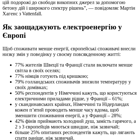
цій подорожі до свободи викопних джерел за допомогою
бетону дій і широкого спектру рішень”, — повідомляє Мартін
Хагенс з Vattenfall.
Як заощаджують електроенергію у
Європі
Щоб споживати менше енергії, європейські споживачі внесли
низку змін у поведінку у своєму повсякденному житті:
77% жителів Швеції та Франції стали включати менше
світла в своїх оселях;
77% німців готують під кришкою;
79% голландських споживачів знизили температуру у
своїх домівках;
50% респондентів у Німеччині кажуть, що користуються
електричними приладами рідше, у Франції – 61%;
у скандинавських країнах, Німеччині та Нідерландах
кожен п’ятий проводить менше часу вдома, щоб
зменшити споживання енергії, а у Франції – 28%;
42% фінів приймають холодний душ, замість гарячого, а
2 з 3 європейців миються швидше, ніж зазвичай;
більше 25% опитаних респондентів кажуть, що лягають
спати раніше, ніж зазвичай.