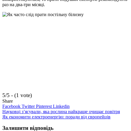
раз на два-три місяці.
5/5 - (1 vote)
Share
Facebook
Twitter
Pinterest
Linkedin
Навігація
Науковці з’ясували, яка рослина найкраще очищає повітря
Як економити електроенергію: поради від європейців
записів
Залишити відповідь