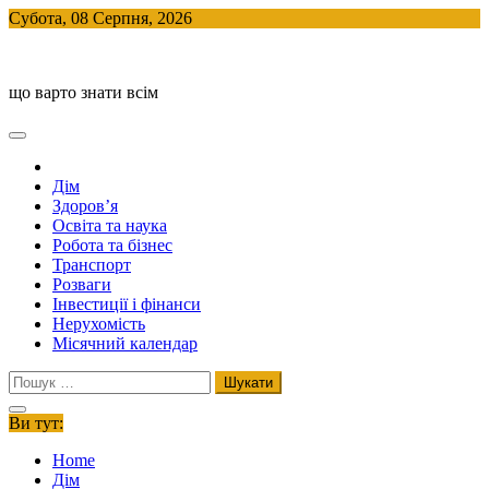
Skip
Субота, 08 Серпня, 2026
to
BlogHouse
content
що варто знати всім
Дім
Здоров’я
Освіта та наука
Робота та бізнес
Транспорт
Розваги
Інвестиції і фінанси
Нерухомість
Місячний календар
Пошук:
Ви тут:
Home
Дім