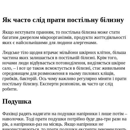
Як часто слід прати постільну білизну
Якщо нехтувати пранням, то постільна білизна може стати
багатим джерелом мікроорганізмів, продукти життєдіяльності
яких є найсильнішими для людини алергенами.
Людське тіло щодня втрачає мільйони шкірних клітин, більша
частина яких залишається в постільній білизні. Крім того,
ночами люди відбувається потовиділення, виділяється шкірне
сало, – і все це також всмоктується в білизні, стає живильним
середовищем для розмноження в ньому пилових кліщів,
грибків, бактерій. Ось чому важливо регулярно міняти і прати
постільну білизну. Експерти розповіли, як часто це слід
робити.
Подушка
Фахівці радять надягати на подушки напірники і лише потім –
наволочки. Тоді прати подушки потрібно буде два-три рази на
рік, а напірники-раз на місяць. Якщо напірники не
використовуються, то прати подушки експерти рекомендують