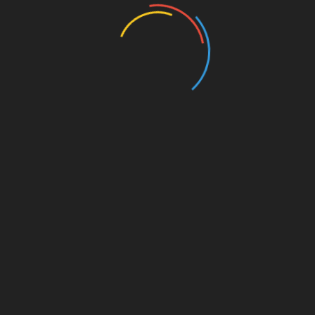
Лікарем буде проведена аускультація
ниркових артерій, в ході якої він визначить,
чи є сторонні шуми в судинах. Більш
ретельно вивчити артерії дає можливість
УЗД, досить популярні комп’ютерна та
магнітно-резонансної та позитронно-
емісійна томографії. Деякі процедури,
наприклад, селективна ангіографія,
проводяться з введенням певних речовин в
судини для визначення стану останніх. Однак
це загрожує ризиком зараження нирок.
Повернутися до змісту
Методи лікування