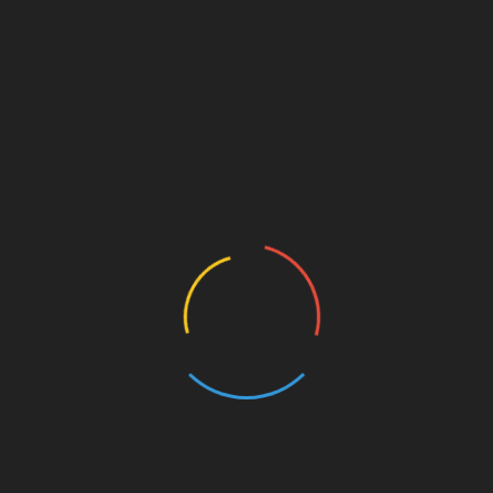
Норма еритроцитів має бути для жінок від 0
до 3, для чоловіків цей показник в нормі