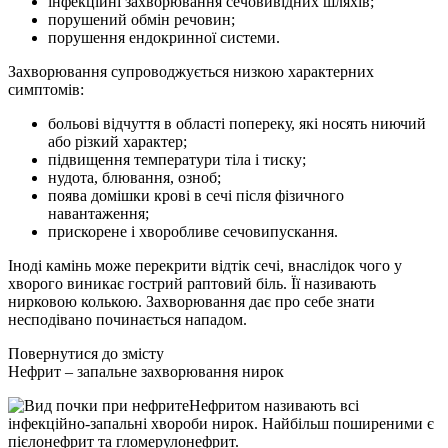
інфекційні захворювання сечовивідних шляхів;
порушений обмін речовин;
порушення ендокринної системи.
Захворювання супроводжується низкою характерних
симптомів:
больові відчуття в області попереку, які носять ниючий
або різкий характер;
підвищення температури тіла і тиску;
нудота, блювання, озноб;
поява домішки крові в сечі після фізичного
навантаження;
прискорене і хворобливе сечовипускання.
Іноді камінь може перекрити відтік сечі, внаслідок чого у
хворого виникає гострий раптовий біль. Її називають
нирковою колькою. Захворювання дає про себе знати
несподівано починається нападом.
Повернутися до змісту
Нефрит – запальне захворювання нирок
Нефритом називають всі
інфекційно-запальні хвороби нирок. Найбільш поширеними є
пієлонефрит та гломерулонефрит.