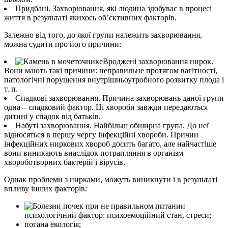
Придбані. Захворювання, які людина здобуває в процесі
життя в результаті якихось об’єктивних факторів.
Залежно від того, до якої групи належить захворювання,
можна судити про його причини:
Вроджені захворювання нирок.
Вони мають такі причини: неправильне протягом вагітності,
патологічні порушення внутрішньоутробного розвитку плода і
т. п.
Спадкові захворювання. Причина захворювань даної групи
одна – спадковий фактор. Ці хвороби завжди передаються
дитині у спадок від батьків.
Набуті захворювання. Найбільш обширна група. До неї
відносяться в першу чергу інфекційні хвороби. Причин
інфекційних ниркових хвороб досить багато, але найчастіше
вони виникають внаслідок потрапляння в організм
хвороботворних бактерій і вірусів.
Однак проблеми з нирками, можуть виникнути і в результаті
впливу інших факторів:
психологічний фактор: психоемоційний стан, стреси;
погана екологія;