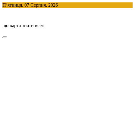
Skip
П’ятниця, 07 Серпня, 2026
to
BlogHouse
content
що варто знати всім