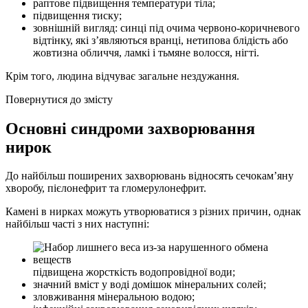
раптове підвищення температури тіла;
підвищення тиску;
зовнішній вигляд: синці під очима червоно-коричневого
відтінку, які з’являються вранці, нетипова блідість або
жовтизна обличчя, ламкі і тьмяне волосся, нігті.
Крім того, людина відчуває загальне нездужання.
Повернутися до змісту
Основні синдроми захворювання
нирок
До найбільш поширених захворювань відносять сечокам’яну
хворобу, пієлонефрит та гломерулонефрит.
Камені в нирках можуть утворюватися з різних причин, однак
найбільш часті з них наступні:
підвищена жорсткість водопровідної води;
значний вміст у воді домішок мінеральних солей;
зловживання мінеральною водою;