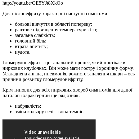
http://youtu.be/QE5YJt8XkQo
Для пієлонефриту характерні наступні симптоми:
больові відчуття в області попереку;
раптове підвищення температури тіла;
загальна слабкість;
головний біль;
втрата апетиту;
нудота.
Гломерулонефрит – це запальний процес, який протікає в
ниркових клубочках. Він може мати гостру і хронічну форму.
Ускладнена ангіна, пневмонія, рожисте запалення шкіри – ось
причини розвитку гломерулонефриту.
Крім типових для всіх ниркових хвороб симптомів для даної
патології характерний ще ряд ознак:
набряклість;
зміна кольору сечі – вона темніє.