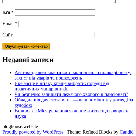
Ім'я
*
Email
*
Сайт
Недавні записи
Антивандальні властивості монолітного полікарбонату:
захист від ударів та пошкоджень
Яке місце в літаку краще вибрати: поради від
практичних мандрівників
Чи безпечно залишати лежачого хворого в пансіонаті?
Обладнання для скотарства — ваш помічник у догляді за
худобою
Вплив фаз Місяця на повсякденне життя: що говорить
наука
bloghouse.website
Proudly powered by WordPress
|
Theme: Refined Blocks by
Candid