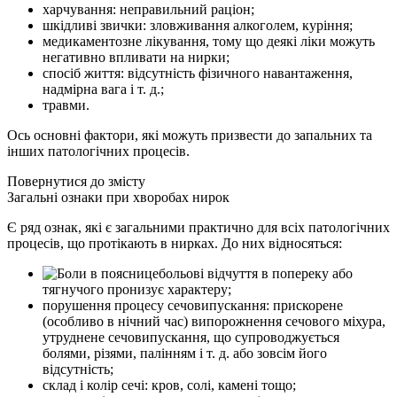
харчування: неправильний раціон;
шкідливі звички: зловживання алкоголем, куріння;
медикаментозне лікування, тому що деякі ліки можуть
негативно впливати на нирки;
спосіб життя: відсутність фізичного навантаження,
надмірна вага і т. д.;
травми.
Ось основні фактори, які можуть призвести до запальних та
інших патологічних процесів.
Повернутися до змісту
Загальні ознаки при хворобах нирок
Є ряд ознак, які є загальними практично для всіх патологічних
процесів, що протікають в нирках. До них відносяться:
больові відчуття в попереку або
тягнучого пронизує характеру;
порушення процесу сечовипускання: прискорене
(особливо в нічний час) випорожнення сечового міхура,
утруднене сечовипускання, що супроводжується
болями, різями, палінням і т. д. або зовсім його
відсутність;
склад і колір сечі: кров, солі, камені тощо;