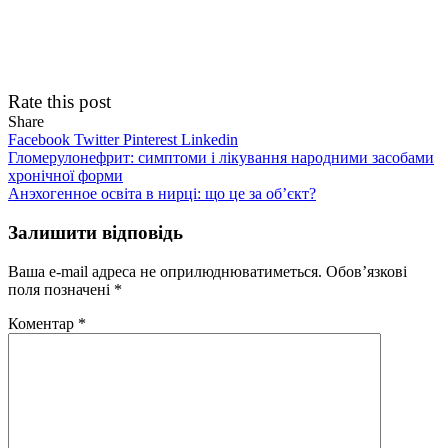
Rate this post
Share
Facebook
Twitter
Pinterest
Linkedin
Навігація
Гломерулонефрит: симптоми і лікування народними засобами
хронічної форми
записів
Анэхогенное освіта в нирці: що це за об’єкт?
Залишити відповідь
Ваша e-mail адреса не оприлюднюватиметься.
Обов’язкові
поля позначені
*
Коментар
*