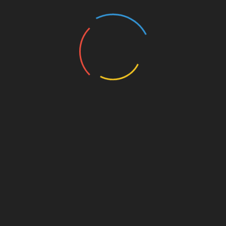
кров’яний тиск значно підвищується і
складає більше 170/110 (з пульсової
амплітудою менше 40). Протеїнурія також
посилюється і дорівнює понад 3 г/л. При
аналізі сечі, в ній виявляються зернисті
циліндри. Сильні набряки охоплюють все
тіло пацієнтки, діурез знижується до рівня
менше 40 мл за годину.
Крім
того,
при нефропатії вагітних у хворих
спостерігається:
сильна спрага;
постійне запаморочення;
безсоння або важкі сни;
метеоризм;