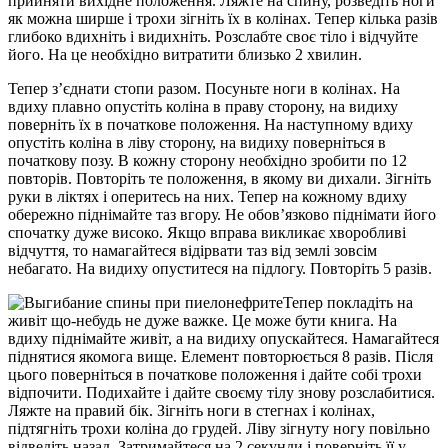
прийняти вихідне положення. Ляжте на спину, розведіть ноги
як можна ширше і трохи зігніть їх в колінах. Тепер кілька разів
глибоко вдихніть і видихніть. Розслабте своє тіло і відчуйте
його. На це необхідно витратити близько 2 хвилин.
Тепер з’єднати стопи разом. Посуньте ноги в колінах. На
вдиху плавно опустіть коліна в праву сторону, на видиху
поверніть їх в початкове положення. На наступному вдиху
опустіть коліна в ліву сторону, на видиху поверніться в
початкову позу. В кожну сторону необхідно зробити по 12
повторів. Повторіть те положення, в якому ви дихали. Зігніть
руки в ліктях і оперитесь на них. Тепер на кожному вдиху
обережно піднімайте таз вгору. Не обов’язково піднімати його
спочатку дуже високо. Якщо вправа викликає хворобливі
відчуття, то намагайтеся відірвати таз від землі зовсім
небагато. На видиху опуститеся на підлогу. Повторіть 5 разів.
Тепер покладіть на
живіт що-небудь не дуже важке. Це може бути книга. На
вдиху піднімайте живіт, а на видиху опускайтеся. Намагайтеся
піднятися якомога вище. Елемент повторюється 8 разів. Після
цього поверніться в початкове положення і дайте собі трохи
відпочити. Подихайте і дайте своєму тілу знову розслабитися.
Ляжте на правий бік. Зігніть ноги в стегнах і колінах,
підтягніть трохи коліна до грудей. Ліву зігнуту ногу повільно
відведіть назад. Затримайтеся на 2 секунди і поверніть її у