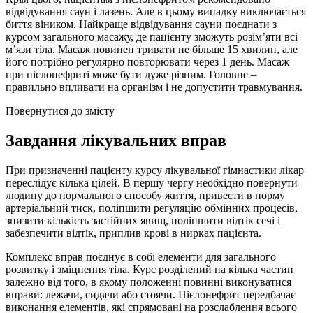
відвідування саун і лазень. Але в цьому випадку виключається
биття віником. Найкраще відвідування сауни поєднати з
курсом загального масажу, де пацієнту зможуть розім’яти всі
м’язи тіла. Масаж повинен тривати не більше 15 хвилин, але
його потрібно регулярно повторювати через 1 день. Масаж
при пієлонефриті може бути дуже різним. Головне –
правильно впливати на організм і не допустити травмування.
Повернутися до змісту
Завдання лікувальних вправ
При призначенні пацієнту курсу лікувальної гімнастики лікар
переслідує кілька цілей. В першу чергу необхідно повернути
людину до нормального способу життя, привести в норму
артеріальний тиск, поліпшити регуляцію обмінних процесів,
знизити кількість застійних явищ, поліпшити відтік сечі і
забезпечити відтік, приплив крові в нирках пацієнта.
Комплекс вправ поєднує в собі елементи для загального
розвитку і зміцнення тіла. Курс розділений на кілька частин
залежно від того, в якому положенні повинні виконуватися
вправи: лежачи, сидячи або стоячи. Пієлонефрит передбачає
виконання елементів, які спрямовані на розслаблення всього