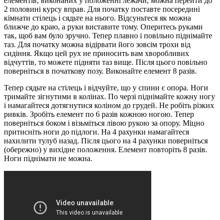
елементів, виконаних у положенні лежачи, можна перейти до
2 половині курсу вправ. Для початку поставте посередині
кімнати стілець і сядьте на нього. Відсуньтеся як можна
ближче до краю, а руки виставите тому. Оперитесь руками
так, щоб вам було зручно. Тепер плавно і повільно піднімайте
таз. Для початку можна відірвати його зовсім трохи від
сидіння. Якщо цей рух не приносить вам хворобливих
відчуттів, то можете підняти таз вище. Після цього повільно
поверніться в початкову позу. Виконайте елемент 8 разів.
Тепер сядьте на стілець і відчуйте, що у спини є опора. Ноги
тримайте зігнутими в колінах. По черзі піднімайте кожну ногу
і намагайтеся дотягнутися коліном до грудей. Не робіть різких
ривків. Зробіть елемент по 6 разів кожною ногою. Тепер
поверніться боком і візьміться лівою рукою за опору. Міцно
притисніть ноги до підлоги. На 4 рахунки намагайтеся
нахилити тулуб назад. Після цього на 4 рахунки поверніться
(обережно) у вихідне положення. Елемент повторіть 8 разів.
Ноги піднімати не можна.