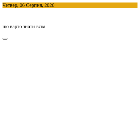
Skip
Четвер, 06 Серпня, 2026
to
BlogHouse
content
що варто знати всім