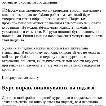
організму і нормалізацію дихання.
Іноді паралельно з
виконанням вправ необхідно робити масаж, який буде
створювати ефект вібрації в зоні живота. Пацієнтам
протипоказано займатися плаванням і самостійно змінювати
курс вправ. Не можна збільшувати кількість підходів і
ускладнювати елементи. Всі рухи повинні бути плавними і
повільними. Ривки і сильна навантаження можуть погіршити
стан пацієнта.
У деяких випадках хворим забороняється лікувальна
гімнастика. В основному це люди, які довгий час не можуть
вийти з реабілітаційного періоду після хірургічного
втручання, пацієнти, які відчувають сильні болючі відчуття
при виконанні елементів, і ті, у кого є ймовірність відкриття
кровотечі.
Повернутися до змісту
Курс вправ, виконуваних на підлозі
Для того щоб зробити перший курс вправ (складається тільки
з тих елементів, які виконуються на підлозі), вам необхідно