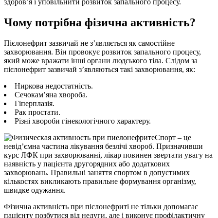
здоров’я і уповільнити розвиток запального процесу.
Чому потрібна фізична активність?
Пієлонефрит зазвичай не з’являється як самостійне
захворювання. Він провокує розвиток запального процесу,
який може вражати інші органи людського тіла. Слідом за
пієлонефрит зазвичай з’являються такі захворювання, як:
Ниркова недостатність.
Сечокам’яна хвороба.
Гіперплазія.
Рак простати.
Різні хвороби гінекологічного характеру.
Спорт – це
невід’ємна частина лікування безлічі хвороб. Призначивши
курс ЛФК при захворюванні, лікар повинен звертати увагу на
наявність у пацієнта другорядних або додаткових
захворювань. Правильні заняття спортом в допустимих
кількостях викликають правильне формування організму,
швидке одужання.
Фізична активність при пієлонефриті не тільки допомагає
пацієнту позбутися від недуги, але і виконує профілактичну