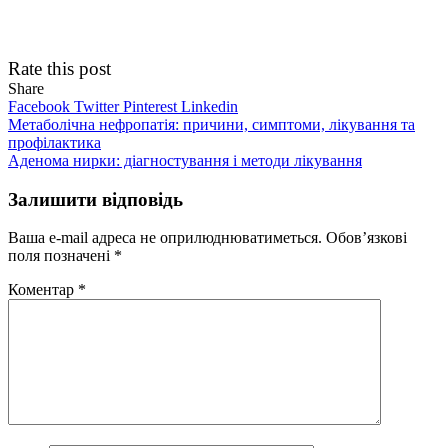
Rate this post
Share
Facebook
Twitter
Pinterest
Linkedin
Навігація
Метаболічна нефропатія: причини, симптоми, лікування та
профілактика
записів
Аденома нирки: діагностування і методи лікування
Залишити відповідь
Ваша e-mail адреса не оприлюднюватиметься.
Обов’язкові
поля позначені
*
Коментар
*