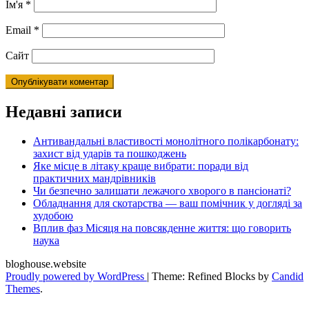
Ім'я
*
Email
*
Сайт
Недавні записи
Антивандальні властивості монолітного полікарбонату:
захист від ударів та пошкоджень
Яке місце в літаку краще вибрати: поради від
практичних мандрівників
Чи безпечно залишати лежачого хворого в пансіонаті?
Обладнання для скотарства — ваш помічник у догляді за
худобою
Вплив фаз Місяця на повсякденне життя: що говорить
наука
bloghouse.website
Proudly powered by WordPress
|
Theme: Refined Blocks by
Candid
Themes
.