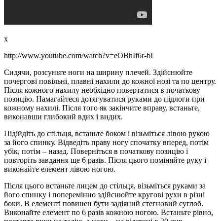
x
http://www.youtube.com/watch?v=eOBhIf6r-bI
Сидячи, розсуньте ноги на ширину плечей. Здійснюйте
почергові повільні, плавні нахили до кожної нозі та по центру.
Після кожного нахилу необхідно повертатися в початкову
позицію. Намагайтеся дотягуватися руками до підлоги при
кожному нахилі. Після того як закінчите вправу, встаньте,
виконавши глибокий вдих і видих.
Підійдіть до стільця, встаньте боком і візьміться лівою рукою
за його спинку. Відведіть праву ногу спочатку вперед, потім
убік, потім – назад. Поверніться в початкову позицію і
повторіть завдання ще 6 разів. Після цього поміняйте руку і
виконайте елемент лівою ногою.
Після цього встаньте лицем до стільця, візьміться руками за
його спинку і поперемінно здійснюйте кругові рухи в різні
боки. В елементі повинен бути задіяний стегновий суглоб.
Виконайте елемент по 6 разів кожною ногою. Встаньте рівно,