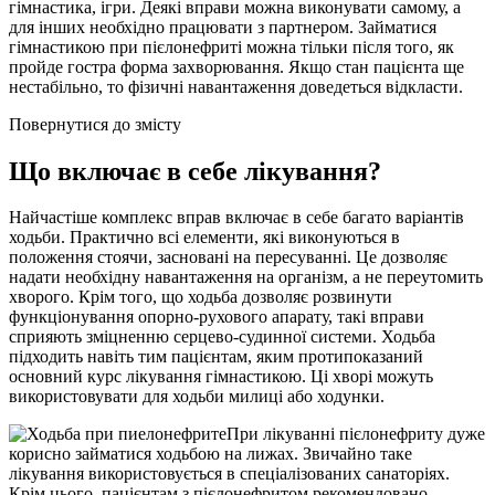
гімнастика, ігри. Деякі вправи можна виконувати самому, а
для інших необхідно працювати з партнером. Займатися
гімнастикою при пієлонефриті можна тільки після того, як
пройде гостра форма захворювання. Якщо стан пацієнта ще
нестабільно, то фізичні навантаження доведеться відкласти.
Повернутися до змісту
Що включає в себе лікування?
Найчастіше комплекс вправ включає в себе багато варіантів
ходьби. Практично всі елементи, які виконуються в
положення стоячи, засновані на пересуванні. Це дозволяє
надати необхідну навантаження на організм, а не переутомить
хворого. Крім того, що ходьба дозволяє розвинути
функціонування опорно-рухового апарату, такі вправи
сприяють зміцненню серцево-судинної системи. Ходьба
підходить навіть тим пацієнтам, яким протипоказаний
основний курс лікування гімнастикою. Ці хворі можуть
використовувати для ходьби милиці або ходунки.
При лікуванні пієлонефриту дуже
корисно займатися ходьбою на лижах. Звичайно таке
лікування використовується в спеціалізованих санаторіях.
Крім цього, пацієнтам з пієлонефритом рекомендовано