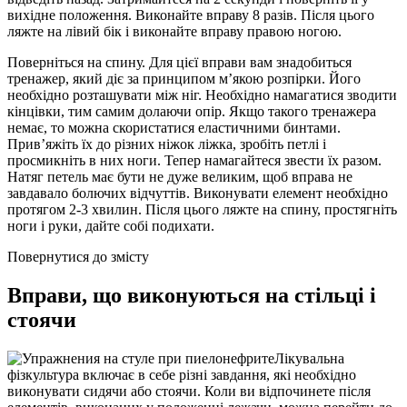
вихідне положення. Виконайте вправу 8 разів. Після цього
ляжте на лівий бік і виконайте вправу правою ногою.
Поверніться на спину. Для цієї вправи вам знадобиться
тренажер, який діє за принципом м’якою розпірки. Його
необхідно розташувати між ніг. Необхідно намагатися зводити
кінцівки, тим самим долаючи опір. Якщо такого тренажера
немає, то можна скористатися еластичними бинтами.
Прив’яжіть їх до різних ніжок ліжка, зробіть петлі і
просмикніть в них ноги. Тепер намагайтеся звести їх разом.
Натяг петель має бути не дуже великим, щоб вправа не
завдавало болючих відчуттів. Виконувати елемент необхідно
протягом 2-3 хвилин. Після цього ляжте на спину, простягніть
ноги і руки, дайте собі подихати.
Повернутися до змісту
Вправи, що виконуються на стільці і
стоячи
Лікувальна
фізкультура включає в себе різні завдання, які необхідно
виконувати сидячи або стоячи. Коли ви відпочинете після