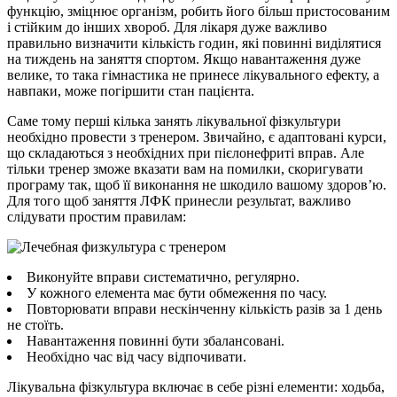
функцію, зміцнює організм, робить його більш пристосованим
і стійким до інших хвороб. Для лікаря дуже важливо
правильно визначити кількість годин, які повинні виділятися
на тиждень на заняття спортом. Якщо навантаження дуже
велике, то така гімнастика не принесе лікувального ефекту, а
навпаки, може погіршити стан пацієнта.
Саме тому перші кілька занять лікувальної фізкультури
необхідно провести з тренером. Звичайно, є адаптовані курси,
що складаються з необхідних при пієлонефриті вправ. Але
тільки тренер зможе вказати вам на помилки, скоригувати
програму так, щоб її виконання не шкодило вашому здоров’ю.
Для того щоб заняття ЛФК принесли результат, важливо
слідувати простим правилам:
Виконуйте вправи систематично, регулярно.
У кожного елемента має бути обмеження по часу.
Повторювати вправи нескінченну кількість разів за 1 день
не стоїть.
Навантаження повинні бути збалансовані.
Необхідно час від часу відпочивати.
Лікувальна фізкультура включає в себе різні елементи: ходьба,