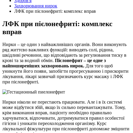
Здоров'я
Захворювання нирок
ЛФК при пієлонефриті: комплекс вправ
ЛФК при пієлонефриті: комплекс
вправ
Нирки – це один з найважливіших органів. Вони виконують
ряд життєво важливих функцій: виводять солі, рідина,
шкідливі речовини, що відповідають за регулювання тиску в
крові та за водний обмін.
Пієлонефрит – це одне з
найпоширеніших захворювань нирок.
Для того щоб
уникнути його появи, запобігти прогресуванню і прискорити
лікування, лікарі зазвичай призначають курс масажу і ЛФК
при пієлонефриті.
Нирки ніколи не перестають працювати. Але і в їх системі
може відбутися збій, якщо їх сильно перевантажувати. Тому,
крім виконання вправ, пацієнту необхідно правильно
харчуватися, відпочивати, дотримуватися правил особистої
гігієни і уникати переохолодження організму. Курс
лікувальної фізкультури при пієлонефриті допоможе зміцнити