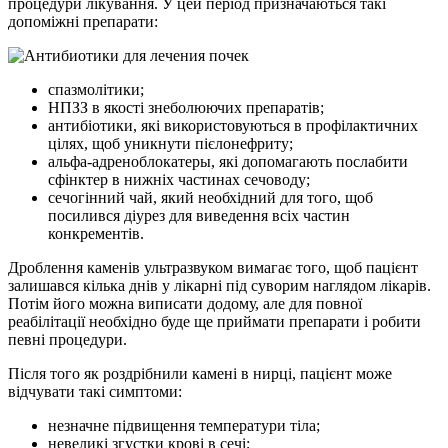
процедури лікування. У цей період призначаються такі
допоміжні препарати:
спазмолітики;
НПЗЗ в якості знеболюючих препаратів;
антибіотики, які використовуються в профілактичних
цілях, щоб уникнути пієлонефриту;
альфа-адреноблокатеры, які допомагають послабити
сфінктер в нижніх частинах сечоводу;
сечогінний чай, який необхідний для того, щоб
посилився діурез для виведення всіх частин
конкрементів.
Дроблення каменів ультразвуком вимагає того, щоб пацієнт
залишався кілька днів у лікарні під суворим наглядом лікарів.
Потім його можна виписати додому, але для повної
реабілітації необхідно буде ще приймати препарати і робити
певні процедури.
Після того як роздрібнили камені в нирці, пацієнт може
відчувати такі симптоми:
незначне підвищення температури тіла;
невеликі згустки крові в сечі;