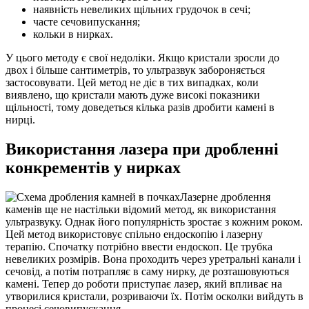
наявність невеликих щільних грудочок в сечі;
часте сечовипускання;
кольки в нирках.
У цього методу є свої недоліки. Якщо кристали зросли до
двох і більше сантиметрів, то ультразвук забороняється
застосовувати. Цей метод не діє в тих випадках, коли
виявлено, що кристали мають дуже високі показники
щільності, тому доведеться кілька разів дробити камені в
нирці.
Використання лазера при дробленні
конкрементів у нирках
Лазерне дроблення
каменів ще не настільки відомий метод, як використання
ультразвуку. Однак його популярність зростає з кожним роком.
Цей метод використовує спільно ендоскопію і лазерну
терапію. Спочатку потрібно ввести ендоскоп. Це трубка
невеликих розмірів. Вона проходить через уретральні канали і
сечовід, а потім потрапляє в саму нирку, де розташовуються
камені. Тепер до роботи приступає лазер, який впливає на
утворилися кристали, розриваючи їх. Потім осколки вийдуть в
процесі сечовипускання.