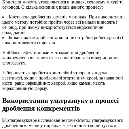
Кристали можуть утворюватися в нирках, сечовому міхурі та
сечоводі. Є кілька основних видів даного процесу:
Контактна дроблення каменів у нирках. При використанні
цього методу потрібно пройти через всі канали виводять і
сечовід, при цьому використовується ендоскопічне
обладнання.
Безконтактне дроблення, коли не потрібно робити розріз і
використовувати ендоскоп.
Найбільш ефективними методами при дробленні
конкрементів вважаються лазерна терапія та використання
ультразвуку.
Забороняється дробити кристалічні утворення під час
вагітності, якщо є проблеми зі згортанням крові, за наявності
кісти, раку, інфекційних хвороб, якщо камені мають
коралловидную форму.
Використання ультразвуку в процесі
дроблення конкрементів
Метод ультразвукового
дроблення каменів у нирках є ефективним і користується