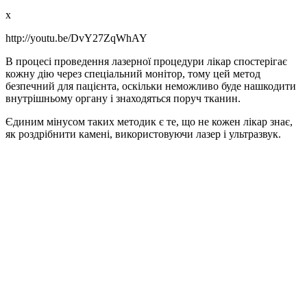
x
http://youtu.be/DvY27ZqWhAY
В процесі проведення лазерної процедури лікар спостерігає
кожну дію через спеціальний монітор, тому цей метод
безпечний для пацієнта, оскільки неможливо буде нашкодити
внутрішньому органу і знаходяться поруч тканин.
Єдиним мінусом таких методик є те, що не кожен лікар знає,
як роздрібнити камені, використовуючи лазер і ультразвук.