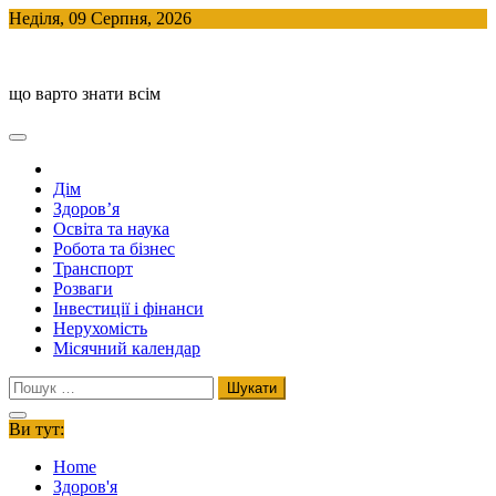
Skip
Неділя, 09 Серпня, 2026
to
BlogHouse
content
що варто знати всім
Дім
Здоров’я
Освіта та наука
Робота та бізнес
Транспорт
Розваги
Інвестиції і фінанси
Нерухомість
Місячний календар
Пошук:
Ви тут:
Home
Здоров'я