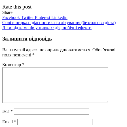
Rate this post
Share
Facebook
Twitter
Pinterest
Linkedin
Навігація
Солі в нирках: діагностика та лікування (безсольова дієта)
Ліки від каменів у нирках: дія, побічні ефекти
записів
Залишити відповідь
Ваша e-mail адреса не оприлюднюватиметься.
Обов’язкові
поля позначені
*
Коментар
*
Ім'я
*
Email
*