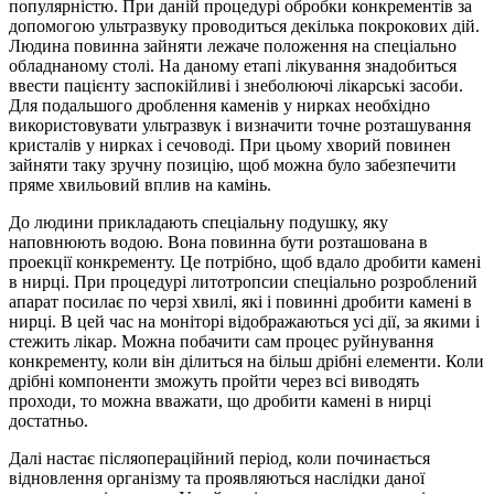
популярністю. При даній процедурі обробки конкрементів за
допомогою ультразвуку проводиться декілька покрокових дій.
Людина повинна зайняти лежаче положення на спеціально
обладнаному столі. На даному етапі лікування знадобиться
ввести пацієнту заспокійливі і знеболюючі лікарські засоби.
Для подальшого дроблення каменів у нирках необхідно
використовувати ультразвук і визначити точне розташування
кристалів у нирках і сечоводі. При цьому хворий повинен
зайняти таку зручну позицію, щоб можна було забезпечити
пряме хвильовий вплив на камінь.
До людини прикладають спеціальну подушку, яку
наповнюють водою. Вона повинна бути розташована в
проекції конкременту. Це потрібно, щоб вдало дробити камені
в нирці. При процедурі литотропсии спеціально розроблений
апарат посилає по черзі хвилі, які і повинні дробити камені в
нирці. В цей час на моніторі відображаються усі дії, за якими і
стежить лікар. Можна побачити сам процес руйнування
конкременту, коли він ділиться на більш дрібні елементи. Коли
дрібні компоненти зможуть пройти через всі виводять
проходи, то можна вважати, що дробити камені в нирці
достатньо.
Далі настає післяопераційний період, коли починається
відновлення організму та проявляються наслідки даної