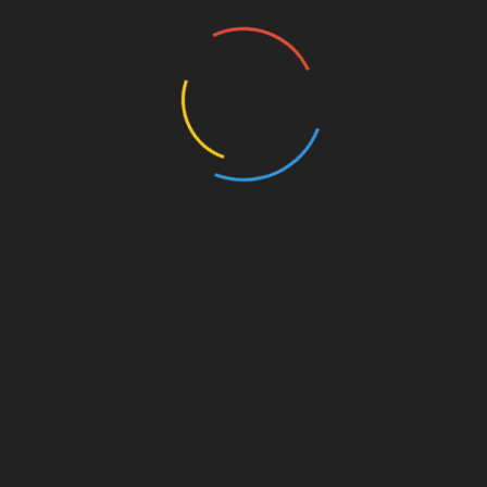
 одна группа мышей бегала в колесе на протяжении
тренироваться. В итоге у первой группы
торой группе. Также в качестве контроля
ой у малоподвижных животных. Оказалось, первая
память и способностью к обучению; у нее было
 воспаления. И инъекции ее плазмы производили
тием 20 человек с легкими когнитивными
е тренировок уровень их выносливости вырос, как и
того белка связаны с расщеплением клеточного
ной смерти). В теории терапия на базе кластерина
бных выполнять физические упражнения.